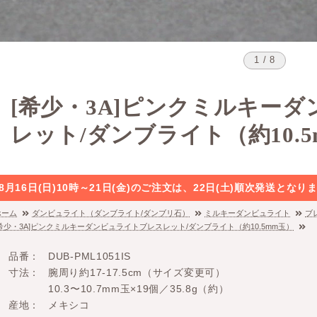
1 / 8
[希少・3A]ピンクミルキー
レット/ダンブライト（約10.
8月16日(日)10時～21日(金)のご注文は、22日(土)順次発送と
ホーム
ダンビュライト（ダンブライト/ダンブリ石）
ミルキーダンビュライト
ブ
[希少・3A]ピンクミルキーダンビュライトブレスレット/ダンブライト（約10.5mm玉）
品番
DUB-PML1051IS
寸法
腕周り約17-17.5cm（サイズ変更可）
10.3〜10.7mm玉×19個／35.8g（約）
産地
メキシコ