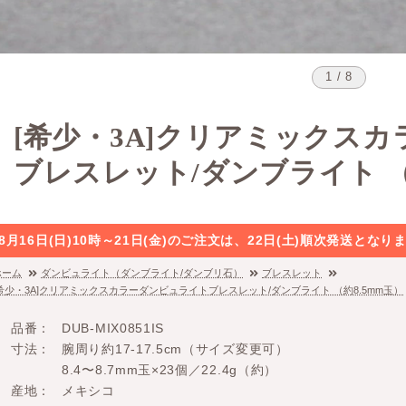
1 / 8
[希少・3A]クリアミックス
ブレスレット/ダンブライト （
8月16日(日)10時～21日(金)のご注文は、22日(土)順次発送と
ホーム
ダンビュライト（ダンブライト/ダンブリ石）
ブレスレット
[希少・3A]クリアミックスカラーダンビュライトブレスレット/ダンブライト （約8.5mm玉）
品番
DUB-MIX0851IS
寸法
腕周り約17-17.5cm（サイズ変更可）
8.4〜8.7mm玉×23個／22.4g（約）
産地
メキシコ