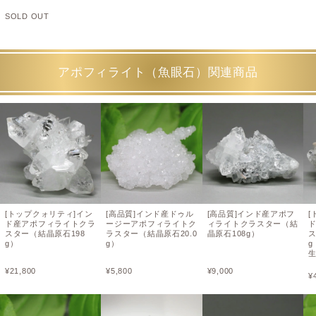
SOLD OUT
アポフィライト（魚眼石）関連商品
[トップクォリティ]イン
[高品質]インド産ドゥル
[高品質]インド産アポフ
[
ド産アポフィライトクラ
ージーアポフィライトク
ィライトクラスター（結
スター（結晶原石198
ラスター（結晶原石20.0
晶原石108g）
ス
g）
g）
¥
21,800
¥
5,800
¥
9,000
¥