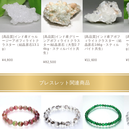
[高品質]インド産ドゥル
[高品質]インド産グリー
[高品質]インド産アポフ
[
ージーアポフィライトク
ンアポフィライトクラス
ィライトクラスター（結
ラスター（結晶原石13.1
ター/結晶原石（大型2.7
晶原石166g・スティル
ラ
g）
4kg・スティルバイト共
バイト共生）
g
生）
¥
4,800
¥
11,600
¥
¥
82,500
ブレスレット関連商品