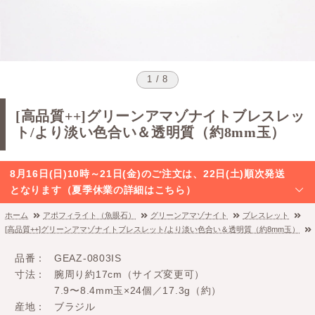
1 / 8
[高品質++]グリーンアマゾナイトブレスレッ
ト/より淡い色合い＆透明質（約8mm玉）
8月16日(日)10時～21日(金)のご注文は、22日(土)順次発送
となります（夏季休業の詳細はこちら）
ホーム
アポフィライト（魚眼石）
グリーンアマゾナイト
ブレスレット
[高品質++]グリーンアマゾナイトブレスレット/より淡い色合い＆透明質（約8mm玉）
品番
GEAZ-0803IS
寸法
腕周り約17cm（サイズ変更可）
7.9〜8.4mm玉×24個／17.3g（約）
産地
ブラジル