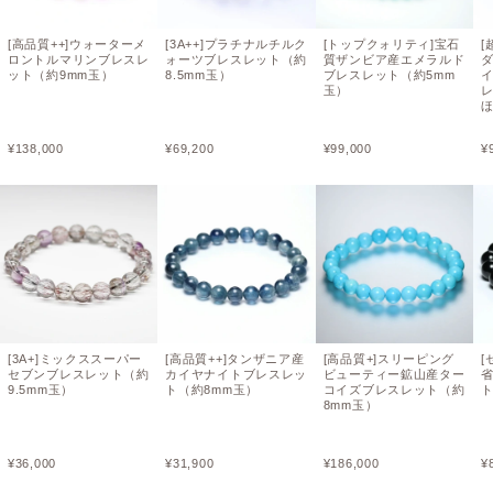
[高品質++]ウォーターメ
[3A++]プラチナルチルク
[トップクォリティ]宝石
[
ロントルマリンブレスレ
ォーツブレスレット（約
質ザンビア産エメラルド
ット（約9mm玉）
8.5mm玉）
ブレスレット（約5mm
玉）
レ
¥
138,000
¥
69,200
¥
99,000
¥
[3A+]ミックススーパー
[高品質++]タンザニア産
[高品質+]スリーピング
[
セブンブレスレット（約
カイヤナイトブレスレッ
ビューティー鉱山産ター
9.5mm玉）
ト（約8mm玉）
コイズブレスレット（約
ト
8mm玉）
¥
36,000
¥
31,900
¥
186,000
¥