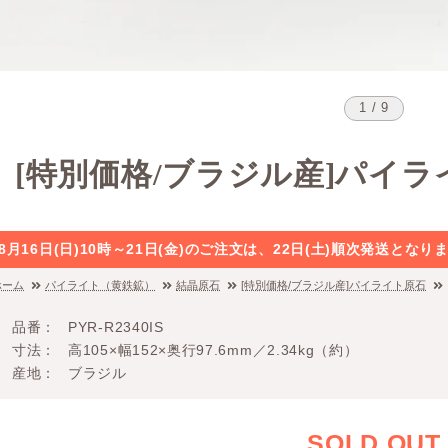
1 / 9
[特別価格/ブラジル産]パイラ
8月16日(日)10時～21日(金)のご注文は、22日(土)順次発送と
ホーム
パイライト（黄鉄鉱）
結晶原石
[特別価格/ブラジル産]パイライト原石
品番
PYR-R2340IS
寸法
高105×幅152×奥行97.6mm／2.34kg（約）
産地
ブラジル
SOLD OUT