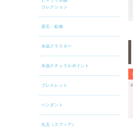
ヒマラヤ水晶
コレクション
mm玉×30個との大きさ比較です。
原石・鉱物
水晶クラスター
水晶ナチュラルポイント
ブレスレット
ペンダント
丸玉（スフィア）