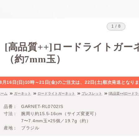
1 / 8
[高品質++]ロードライトガ
（約7mm玉）
8月16日(日)10時～21日(金)のご注文は、22日(土)順次発送と
ホーム
ガーネット
ロードライトガーネット
ブレスレット
[高品質++]ロー
品番
GARNET-RL0702IS
寸法
腕周り約15.5-16cm（サイズ変更可）
7〜7.4mm玉×25個／19.7g（約）
産地
ブラジル