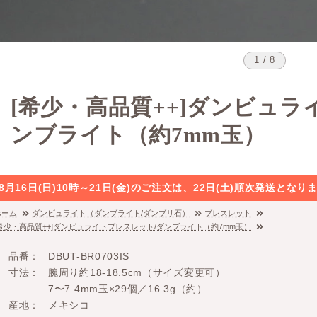
1 / 8
[希少・高品質++]ダンビュラ
ンブライト（約7mm玉）
8月16日(日)10時～21日(金)のご注文は、22日(土)順次発送と
ホーム
ダンビュライト（ダンブライト/ダンブリ石）
ブレスレット
[希少・高品質++]ダンビュライトブレスレット/ダンブライト（約7mm玉）
品番
DBUT-BR0703IS
寸法
腕周り約18-18.5cm（サイズ変更可）
7〜7.4mm玉×29個／16.3g（約）
産地
メキシコ