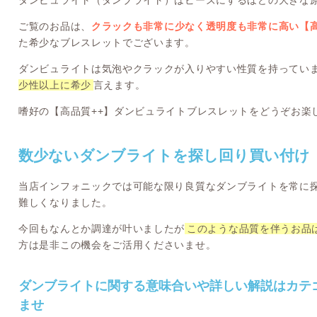
ダンビュライト（ダンブライト）はビーズにするほどの大きな
ご覧のお品は、
クラックも非常に少なく透明度も非常に高い【高
た希少なブレスレットでございます。
ダンビュライトは気泡やクラックが入りやすい性質を持ってい
少性以上に希少
言えます。
嗜好の【高品質++】ダンビュライトブレスレットをどうぞお楽
数少ないダンブライトを探し回り買い付け
当店インフォニックでは可能な限り良質なダンブライトを常に
難しくなりました。
今回もなんとか調達が叶いましたが
このような品質を伴うお品
方は是非この機会をご活用くださいませ。
ダンブライトに関する意味合いや詳しい解説はカテ
ませ