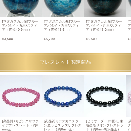
[マダガスカル産]ブルー
[マダガスカル産]ブルー
[マダガスカル産]ブルー
[
アパタイト丸玉/スフィ
アパタイト丸玉/スフィ
アパタイト丸玉/スフィ
ア（直径40.9mm）
ア（直径48.6mm）
ア（直径48.0mm）
ア
¥
3,500
¥
5,700
¥
5,500
¥
ブレスレット関連商品
[高品質++]ピンクサファ
[高品質+]アフガニスタ
[セミオーダー]中国/山東
[
イアブレスレット（約6
ン産ラピスラズリブレス
省産モリオンブレスレッ
mm玉）
レット（約8mm玉）
ト（約8mm黒水晶玉）
7