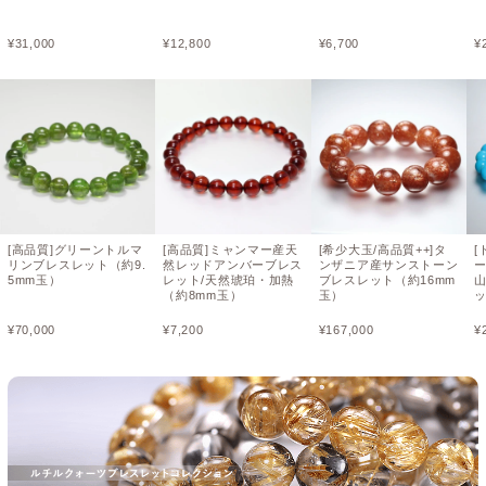
¥
31,000
¥
12,800
¥
6,700
¥
[高品質]グリーントルマ
[高品質]ミャンマー産天
[希少大玉/高品質++]タ
[
リンブレスレット（約9.
然レッドアンバーブレス
ンザニア産サンストーン
5mm玉）
レット/天然琥珀・加熱
ブレスレット（約16mm
（約8mm玉）
玉）
ッ
¥
70,000
¥
7,200
¥
167,000
¥