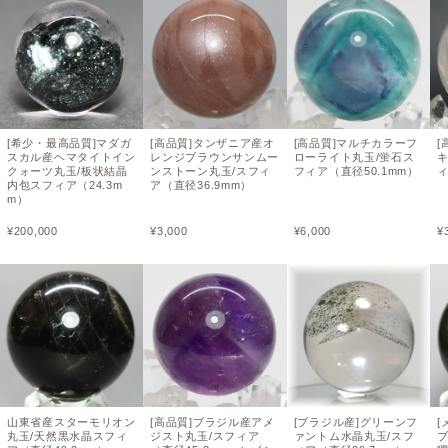
[希少・最高品質]マダガ
[高品質]タンザニア産オ
[高品質]マルチカラーフ
[
スカル産ヘマタイトイン
レンジブラウンサンムー
ローライト丸玉/蛍石ス
クォーツ丸玉/板状結晶
ンストーン丸玉/スフィ
フィア（直径50.1mm）
ィ
内包スフィア（24.3m
ア（直径36.9mm）
m）
¥
200,000
¥
3,000
¥
6,000
¥
山東省産スターモリオン
[高品質]ブラジル産アメ
[ブラジル産]グリーンフ
[
丸玉/天然黒水晶スフィ
ジスト丸玉/スフィア
ァントム水晶丸玉/スフ