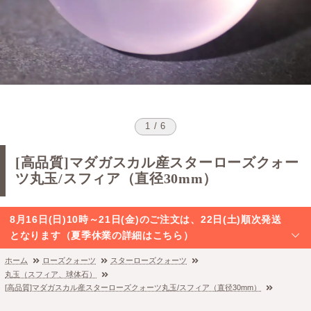
1 / 6
[高品質]マダガスカル産スターローズクォー
ツ丸玉/スフィア（直径30mm）
8月16日(日)10時～21日(金)のご注文は、22日(土)順次発送
となります（夏季休業の詳細はこちら）
ホーム
ローズクォーツ
スターローズクォーツ
丸玉（スフィア、球体石）
[高品質]マダガスカル産スターローズクォーツ丸玉/スフィア（直径30mm）