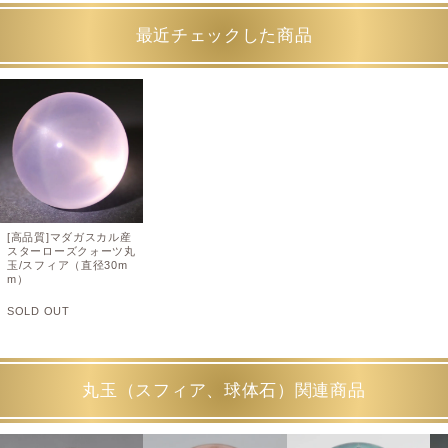
最近チェックした商品
[高品質]マダガスカル産
スターローズクォーツ丸
玉/スフィア（直径30m
m）
SOLD OUT
丸玉（スフィア、球体石）関連商品