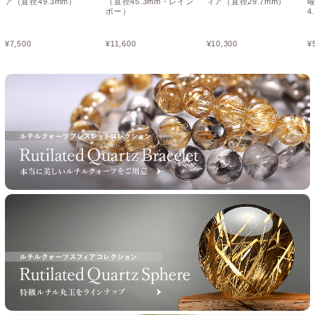
ア（直径49.3mm）
（直径45.3mm・レイン
ィア（直径29.7mm）
ボー）
4
¥
7,500
¥
11,600
¥
10,300
¥