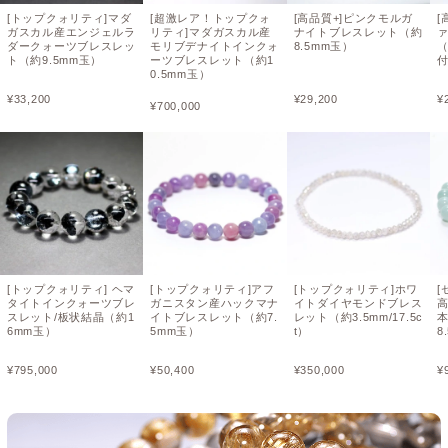
[トップクォリティ]マダ
[超激レア！トップクォ
[高品質+]ピンクモルガ
[
ガスカル産エンジェルラ
リティ]マダガスカル産
ナイトブレスレット（約
ダークォーツブレスレッ
モリブデナイトインクォ
8.5mm玉）
（
ト（約9.5mm玉）
ーツブレスレット（約1
0.5mm玉）
¥
33,200
¥
29,200
¥
¥
700,000
[トップクォリティ] ヘマ
[トップクォリティ]アフ
[トップクォリティ]ホワ
[
タイトインクォーツブレ
ガニスタン産ハックマナ
イトダイヤモンドブレス
高
スレット/板状結晶（約1
イトブレスレット（約7.
レット（約3.5mm/17.5c
6mm玉）
5mm玉）
t）
8
¥
795,000
¥
50,400
¥
350,000
¥