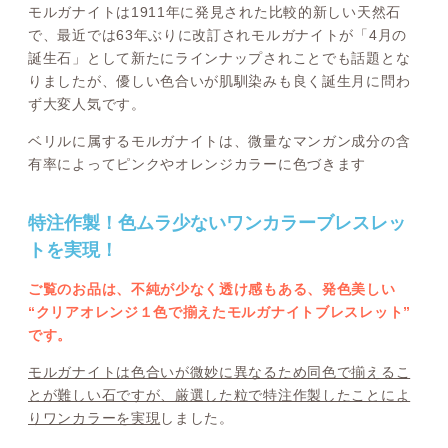
モルガナイトは1911年に発見された比較的新しい天然石
で、最近では63年ぶりに改訂されモルガナイトが「4月の
誕生石」として新たにラインナップされことでも話題とな
りましたが、優しい色合いが肌馴染みも良く誕生月に問わ
ず大変人気です。
ベリルに属するモルガナイトは、微量なマンガン成分の含
有率によってピンクやオレンジカラーに色づきます
特注作製！色ムラ少ないワンカラーブレスレッ
トを実現！
ご覧のお品は、不純が少なく透け感もある、発色美しい
“クリアオレンジ１色で揃えたモルガナイトブレスレット”
です。
モルガナイトは色合いが微妙に異なるため同色で揃えるこ
とが難しい石ですが、厳選した粒で特注作製したことによ
りワンカラーを実現
しました。