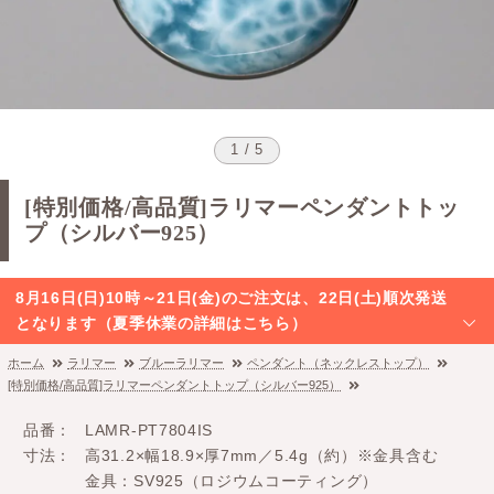
1 / 5
[特別価格/高品質]ラリマーペンダントトッ
プ（シルバー925）
8月16日(日)10時～21日(金)のご注文は、22日(土)順次発送
となります（夏季休業の詳細はこちら）
ホーム
ラリマー
ブルーラリマー
ペンダント（ネックレストップ）
[特別価格/高品質]ラリマーペンダントトップ（シルバー925）
品番
LAMR-PT7804IS
寸法
高31.2×幅18.9×厚7mm／5.4g（約）※金具含む
金具：SV925（ロジウムコーティング）