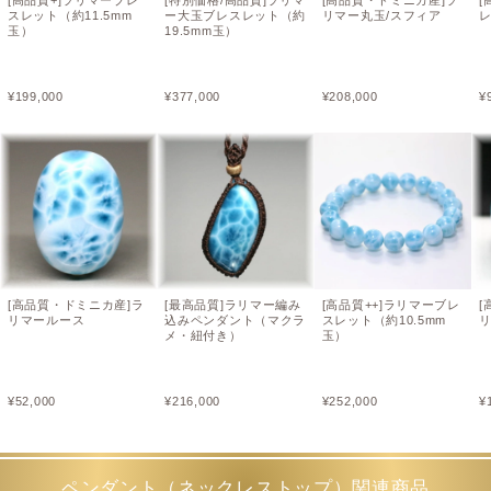
スレット（約11.5mm
ー大玉ブレスレット（約
リマー丸玉/スフィア
レ
玉）
19.5mm玉）
¥
199,000
¥
377,000
¥
208,000
¥
[高品質・ドミニカ産]ラ
[最高品質]ラリマー編み
[高品質++]ラリマーブレ
[
リマールース
込みペンダント（マクラ
スレット（約10.5mm
リ
メ・紐付き）
玉）
¥
52,000
¥
216,000
¥
252,000
¥
ペンダント（ネックレストップ）関連商品