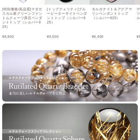
[特別価格/高品質]マダガ
[トップクォリティ]ブル
モルガナイト＆アクアマ
スカル産グリーンファン
ーピーターサイトペンダ
リンペンダントトップ
トムクォーツ原石ペンダ
ントトップ（シルバー9
（シルバー925）
ル
ントトップ（シルバー9
25）
25）
¥
8,800
¥
9,500
¥
9,400
¥