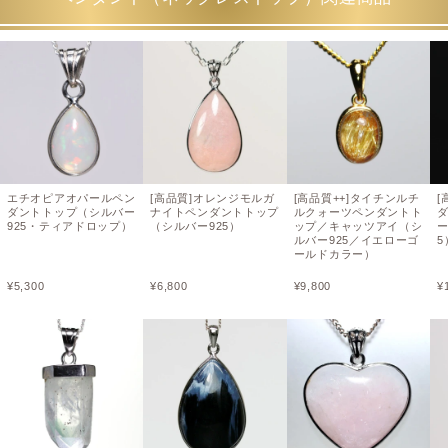
エチオピアオパールペン
[高品質]オレンジモルガ
[高品質++]タイチンルチ
[
ダントトップ（シルバー
ナイトペンダントトップ
ルクォーツペンダントト
925・ティアドロップ）
（シルバー925）
ップ／キャッツアイ（シ
ー
ルバー925／イエローゴ
5
ールドカラー）
¥
5,300
¥
6,800
¥
9,800
¥