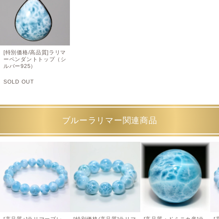
[特別価格/高品質]ラリマ
ーペンダントトップ（シ
ルバー925）
SOLD OUT
ブルーラリマー関連商品
[高品質+]ラリマーブレ
[特別価格/高品質]ラリマ
[高品質・ドミニカ産]ラ
[