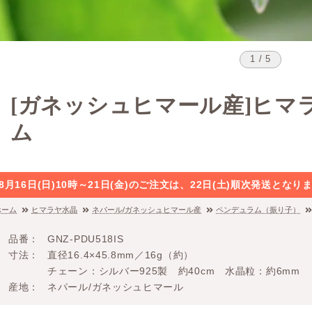
1 / 5
[ガネッシュヒマール産]ヒマ
ム
8月16日(日)10時～21日(金)のご注文は、22日(土)順次発送と
ホーム
ヒマラヤ水晶
ネパール/ガネッシュヒマール産
ペンデュラム（振り子）
品番
GNZ-PDU518IS
寸法
直径16.4×45.8mm／16g（約）
チェーン：シルバー925製 約40cm 水晶粒：約6mm
産地
ネパール/ガネッシュヒマール