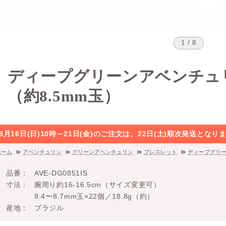
1 / 8
ディープグリーンアベンチュ
（約8.5mm玉）
8月16日(日)10時～21日(金)のご注文は、22日(土)順次発送と
ホーム
アベンチュリン
グリーンアベンチュリン
ブレスレット
ディープグリー
品番
AVE-DG0851IS
寸法
腕周り約16-16.5cm（サイズ変更可）
8.4〜8.7mm玉×22個／18.8g（約）
産地
ブラジル