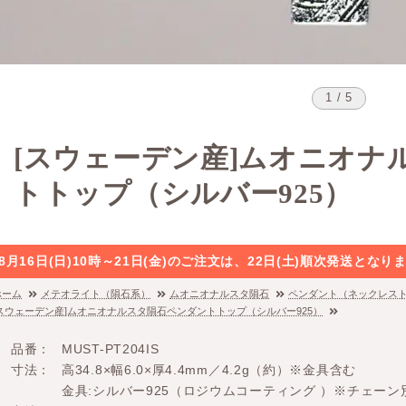
1 / 5
[スウェーデン産]ムオニオナ
トトップ（シルバー925）
8月16日(日)10時～21日(金)のご注文は、22日(土)順次発送と
ホーム
メテオライト（隕石系）
ムオニオナルスタ隕石
ペンダント（ネックレス
[スウェーデン産]ムオニオナルスタ隕石ペンダントトップ（シルバー925）
品番
MUST-PT204IS
寸法
高34.8×幅6.0×厚4.4mm／4.2g（約）※金具含む
金具:シルバー925（ロジウムコーティング ）※チェーン