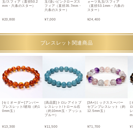
玉/スフィア（直径50.2
玉/淡いピンクローズス
ォーツ丸玉/スフィア
mm・六条のスター）
フィア（直径35.7mm・
（直径53.1mm・六条の
六条のスター）
スター）
¥
20,800
¥
7,000
¥
24,400
ブレスレット関連商品
[セミオーダー]アンバー
[高品質]トロレアイトブ
[3A+]ミックススーパー
[
ブレスレット/琥珀（約1
レスレット/トロール石
セブンブレスレット（約
0mm玉）
（約10mm玉・アッシュ
12.5mm玉）
レ
ブルー）
m
¥
13,300
¥
11,500
¥
71,700
¥