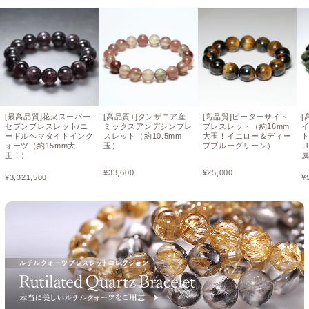
[最高品質]花火スーパー
[高品質+]タンザニア産
[高品質]ピーターサイト
[
セブンブレスレット/ニ
ミックスアンデシンブレ
ブレスレット（約16mm
ードルヘマタイトインク
スレット（約10.5mm
大玉！イエロー＆ディー
ト
ォーツ（約15mm大
玉）
プブルーグリーン）
-
玉！）
¥
33,600
¥
25,000
¥
3,321,500
¥