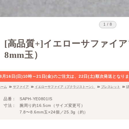
1 / 8
[高品質+]イエローサファイ
8mm玉）
8月16日(日)10時～21日(金)のご注文は、22日(土)順次発送と
ホーム
サファイア
イエローサファイア（プクラジストーン）
ブレスレット
[
品番
SAPH-YE0801IS
寸法
腕周り約16.5cm（サイズ変更可）
7.8〜8.6mm玉×24個／25.3g（約）