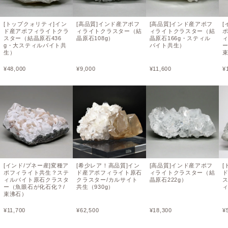
[トップクォリティ]イン
[高品質]インド産アポフ
[高品質]インド産アポフ
[
ド産アポフィライトクラ
ィライトクラスター（結
ィライトクラスター（結
スター（結晶原石436
晶原石108g）
晶原石166g・スティル
g・大スティルバイト共
バイト共生）
生）
¥
48,000
¥
9,000
¥
11,600
¥
[インド/プネー産]変種ア
[希少レア！高品質]イン
[高品質]インド産アポフ
[
ポフィライト共生？ステ
ド産アポフィライト原石
ィライトクラスター（結
ィルバイト原石クラスタ
クラスター/カルサイト
晶原石222g）
ー（魚眼石が化石化？/
共生（930g）
束沸石）
¥
11,700
¥
62,500
¥
18,300
¥