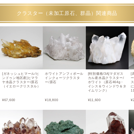
クラスター（未加工原石、群晶）関連商品
[ガネッシュヒマール/ヒ
ホワイトアンフィボール
[特別価格/3A]マダガス
[
ンドゥン地区産]ヒマラ
インクォーツクラスタ
カル産水晶クラスター/
ヤ水晶クラスター/原石
ー/原石
ホワイト（原石464g・
（イエロークリスタル）
イシス＆ウィンドウ＆タ
イムリンク）
1
¥
67,600
¥
18,800
¥
11,600
¥