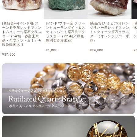
[高品質++]インド/旧ア
[インド/プネー産]グリー
[高品質]ナミビア/オレン
[
ーンドラ産レッドファン
ンヒューランダイト＆ス
ジリバー産レッドファン
トムクォーツ原石クラス
ティルバイト原石共生ク
トムクォーツ原石クラス
（
ター（543g・赤富士水
ラスター（22.4g／緑色
ター（オレンジリバー水
晶・全ファントム！）★
輝沸石＆束沸石）
晶）
現物動画あり
¥
1,000
¥
14,800
¥
¥
97,800