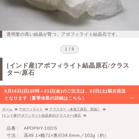
透明度の高い結晶が育つ、アポフィライト結晶石です。
1 / 8
[インド産]アポフィライト結晶原石/クラス
ター/原石
8月16日(日)10時～21日(金)のご注文は、22日(土)順次発送
となります（夏季休業の詳細はこちら）
ホーム
アポフィライト
クラスター（未加工原石、群晶）
[インド産]アポフィライト結晶原石/クラスター/原石
品番
APOPHY-102IS
寸法
高49.1×幅71×奥行34.6mm／102g（約）