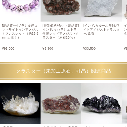
[高品質++]ブラジル産ロ
[特別価格/希少・高品質]
[インド/カルール産]ホワ
マネサイトインアメジス
インド/マハラシュトラ
イトアメジストクラスタ
トブレスレット（約13.5
州産レッドアメジストク
ー/原石
タ
mm大玉！）
ラスター（原石204g）
¥
91,000
¥
5,300
¥
33,500
¥
クラスター（未加工原石、群晶）関連商品