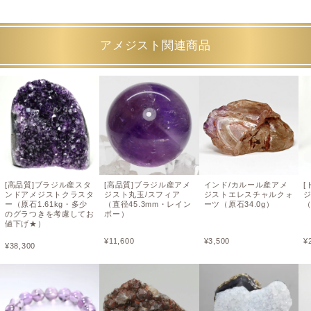
アメジスト関連商品
[高品質]ブラジル産スタ
[高品質]ブラジル産アメ
インド/カルール産アメ
[
ンドアメジストクラスタ
ジスト丸玉/スフィア
ジストエレスチャルクォ
ー（原石1.61kg・多少
（直径45.3mm・レイン
ーツ（原石34.0g）
（
のグラつきを考慮してお
ボー）
値下げ★）
¥
11,600
¥
3,500
¥
¥
38,300