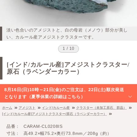
淡い色合いのアメジストと、白の母岩（メノウ）部分が美し
い、カルール産アメジストクラスターです。
1 / 10
[インド/カルール産]アメジストクラスター/
原石（ラベンダーカラー）
8月16日(日)10時～21日(金)のご注文は、22日(土)順次発送
となります（夏季休業の詳細はこちら）
ホーム
アメジスト
インド/カルール産
クラスター（未加工原石、群晶）
[インド/カルール産]アメジストクラスター/原石（ラベンダーカラー）
品番
CARAM-CL0208IS
寸法
高49.2×幅75.2×奥行73.8mm／208g（約）