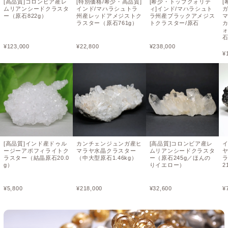
[高品質]コロンビア産レ
[特別価格/希少・高品質]
[希少・トップクォリテ
[
ムリアンシードクラスタ
インド/マハラシュトラ
ィ]インド/マハラシュト
ー（原石822g）
州産レッドアメジストク
ラ州産ブラックアメジス
ラスター（原石761g）
トクラスター/原石
ォ
¥
123,000
¥
22,800
¥
238,000
¥
[高品質]インド産ドゥル
カンチェンジュンガ産ヒ
[高品質]コロンビア産レ
ージーアポフィライトク
マラヤ水晶クラスター
ムリアンシードクラスタ
ラスター（結晶原石20.0
（中大型原石1.46kg）
ー（原石245g／ほんの
g）
りイエロー）
2
¥
5,800
¥
218,000
¥
32,600
¥