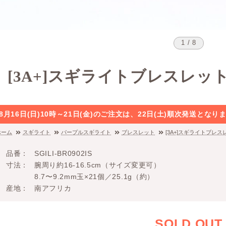
1 / 8
[3A+]スギライトブレスレッ
8月16日(日)10時～21日(金)のご注文は、22日(土)順次発送と
ホーム
スギライト
パープルスギライト
ブレスレット
[3A+]スギライトブレ
品番
SGILI-BR0902IS
寸法
腕周り約16-16.5cm（サイズ変更可）
8.7〜9.2mm玉×21個／25.1g（約）
産地
南アフリカ
SOLD OUT