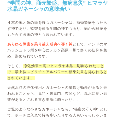
“学問の神、商売繁盛、無病息災” ヒマラヤ
水晶ガネーシャの意味合い
４本の腕と象の頭を持つガネーシャは、商売繁盛をもたら
す神であり、叡智を司る学問の神でもあり、病から離脱を
もたらす医術の神とも云われています。
あらゆる障害を乗り越え成功へ導く神
として、インドのマ
ハラシュトラ州を中心にデカン高原一帯で多くの信仰を集
め、崇められています。
そして、
浄化効果の高いヒマラヤ水晶に彫刻されたこと
で、最上位スピリチュアルパワーの相乗効果を得られると
されています。
天然水晶の浄化作用とガネーシャの魔除け効果があると云
われることから、鬼門・裏鬼門、玄関など、風水に良い影
響があるとされる置き場所に飾ったり、、
ご覧のような
小さなガネーシャなら、“秘密の守り神” とし
て、ポーチに入れて持ち歩いたりする
人もいらっしゃいま