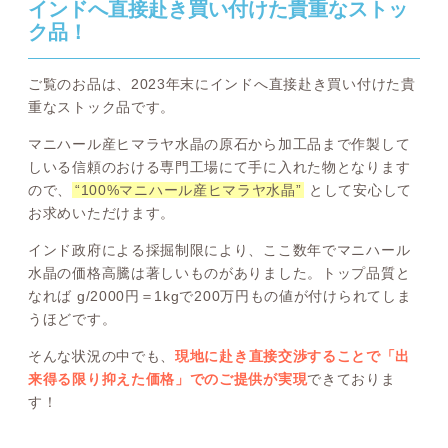
インドへ直接赴き買い付けた貴重なストッ
ク品！
ご覧のお品は、2023年末にインドへ直接赴き買い付けた貴
重なストック品です。
マニハール産ヒマラヤ水晶の原石から加工品まで作製して
しいる信頼のおける専門工場にて手に入れた物となります
ので、
“100%マニハール産ヒマラヤ水晶”
として安心して
お求めいただけます。
インド政府による採掘制限により、ここ数年でマニハール
水晶の価格高騰は著しいものがありました。トップ品質と
なれば g/2000円＝1kgで200万円もの値が付けられてしま
うほどです。
そんな状況の中でも、
現地に赴き直接交渉することで「出
来得る限り抑えた価格」でのご提供が実現
できておりま
す！