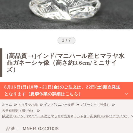
1 / 7
[高品質++]インド/マニハール産ヒマラヤ水
晶ガネーシャ像（高さ約3.6cm/ミニサイ
ズ）
8月16日(日)10時～21日(金)のご注文は、22日(土)順次発送
となります（夏季休業の詳細はこちら）
ホーム
ヒマラヤ水晶
インド/マニハール産
ガネーシャ（神像）
天然石彫刻（彫り物）
[高品質++]インド/マニハール産ヒマラヤ水晶ガネーシャ像（高さ約3.6cm/ミニサイズ）
品番
MNHR-GZ4310IS