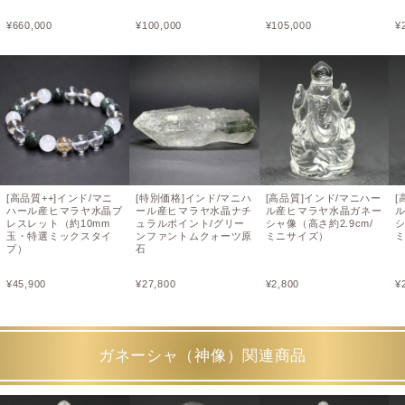
¥
660,000
¥
100,000
¥
105,000
¥
[高品質++]インド/マニ
[特別価格]インド/マニハ
[高品質]インド/マニハー
[
ハール産ヒマラヤ水晶ブ
ール産ヒマラヤ水晶ナチ
ル産ヒマラヤ水晶ガネー
レスレット（約10mm
ュラルポイント/グリー
シャ像（高さ約2.9cm/
シ
玉・特選ミックスタイ
ンファントムクォーツ原
ミニサイズ）
プ）
石
¥
45,900
¥
27,800
¥
2,800
¥
ガネーシャ（神像）関連商品