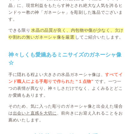
晶」に、現世利益をもたらす神とされ絶大な人気を誇るヒ
ンドゥー教の神「ガネーシャ」を彫刻した逸品でございま
す。
できる限り
水晶の品質が良く、内包物や傷が少なく、欠け
や割れの無いガネーシャ像を厳選
してご紹介いたします。
神々しくも愛嬌あるミニサイズのガネーシャ像
☆
手に隠れる程よい大きさの水晶ガネーシャ像は、
すべてイ
ンド職人による手彫りで作られた “１点物”
です。一つ一
つの表情が異なり、神々しさだけでなく、よくみるとどこ
か愛嬌もあります。
そのため、気に入った彫りのガネーシャ像と出会えた場合
は
出会いと直感を大切に
、前向きにお迎え入れることをお
薦めいたします。