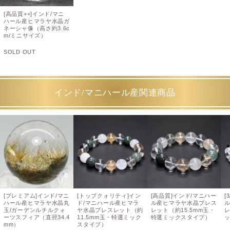
[高品質++]インド/マニ
ハール産ヒマラヤ水晶ガ
ネーシャ像（高さ約3.6c
m/ミニサイズ）
SOLD OUT
インド/マニハール産関連商品
[プレミアム]インド/マニ
[トップクォリティ]イン
[高品質]インド/マニハー
[
ハール産ヒマラヤ水晶丸
ド/マニハール産ヒマラ
ル産ヒマラヤ水晶ブレス
玉/ガーデンルチルクォ
ヤ水晶ブレスレット（約
レット（約15.5mm玉・
レ
ーツスフィア（直径34.4
11.5mm玉・特選ミック
特選ミックスタイプ）
mm）
スタイプ）