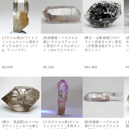
[ブラジル産]ホワイトフ
[特別価格！ベラクルス
[希少・山東省産]フロー
[
ァントムクォーツ原石ナ
産]ベラクルスアメジス
ライト共生モリオン原石
チュラルポイント（7.7
ト原石ナチュラルポイン
（天然黒水晶ナチュラル
g・ウィンドウ）
ト（セルフヒールド）
ポイント）
ン
¥
5,400
¥
5,100
¥
34,000
¥
[希少・高品質]ネパール/
[マダガスカル産]オイル
[特別価格！ベラクルス
ガウリシャンカール産ヒ
インクォーツ（天然オイ
産]ベラクルスアメジス