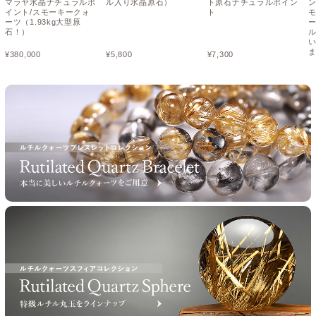
マラヤ水晶ナチュラルポ
ル入り水晶原石）
ト原石ナチュラルポイン
イント/スモーキークォ
ト
ーツ（1.93kg大型原
石！）
¥
380,000
¥
5,800
¥
7,300
¥