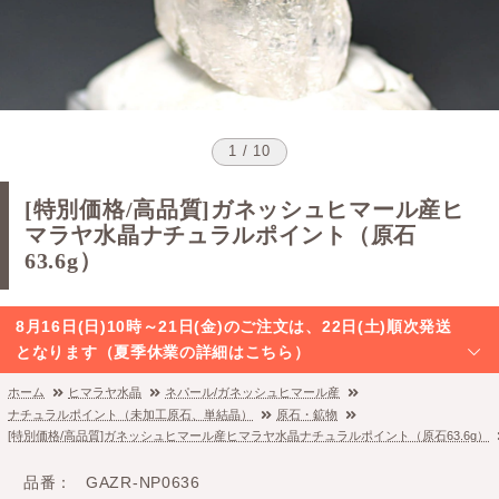
1 / 10
[特別価格/高品質]ガネッシュヒマール産ヒ
マラヤ水晶ナチュラルポイント（原石
63.6g）
8月16日(日)10時～21日(金)のご注文は、22日(土)順次発送
となります（夏季休業の詳細はこちら）
ホーム
ヒマラヤ水晶
ネパール/ガネッシュヒマール産
ナチュラルポイント（未加工原石、単結晶）
原石・鉱物
[特別価格/高品質]ガネッシュヒマール産ヒマラヤ水晶ナチュラルポイント（原石63.6g）
品番
GAZR-NP0636