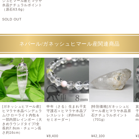
シュヒマール産ヒマラヤ
水晶ナチュラルポイント
（原石63.6g）
SOLD OUT
ネパール/ガネッシュヒマール産関連商品
[ガネッシュヒマール産]
申年（さる）生まれ干支
[特別価格]ガネッシュヒ
ヒマラヤ水晶ペンデュラ
守護石＋ヒマラヤ水晶ブ
マール産ヒマラヤ水晶原
ム/クローライト内包＆
レスレット（約8mm玉/
石ナチュラルポイント
晶
一部内部レインボー（大
セミオーダー）
（701g）
m
きめラウンドタイプ/全
長約7.8cm・チェーン長
さ約16cm）
¥
8,400
¥
42,100
¥