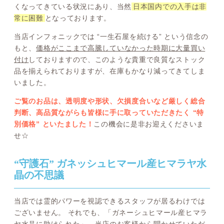
くなってきている状況にあり、当然
日本国内での入手は非
常に困難
となっております。
当店インフォニックでは “一生石屋を続ける” という信念の
もと、
価格がここまで高騰していなかった時期に大量買い
付け
しておりますので、このような貴重で良質なストック
品を揃えられておりますが、在庫もかなり減ってきてしま
いました。
ご覧のお品は、透明度や形状、欠損度合いなど厳しく総合
判断、高品質ながらも皆様に手に取っていただきたく “特
別価格” といたました！
この機会に是非お迎えくださいま
せ☆
“守護石” ガネッシュヒマール産ヒマラヤ水
晶の不思議
当店では霊的パワーを視認できるスタッフが居るわけでは
ございません。 それでも、「ガネーシュヒマール産ヒマラ