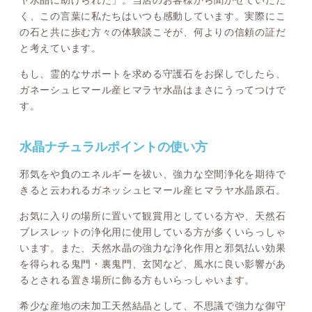
ヤ水晶に助けられた」。当店のお客様から聞かせていただ
く、この言葉に私たちはいつも感動しています。実際にこ
の石と共に歩む方々の体験談こそが、何よりの信頼の証だ
と考えています。
もし、霊的なサポートを求める守護石をお探しでしたら、
ガネーシュヒマール産ヒマラヤ水晶はまさにうってつけで
す。
水晶ナチュラルポイントの使い方
邪気をや負のエネルギーを祓い、強力な空間浄化を期待で
きると云われるガネッシュヒマール産ヒマラヤ水晶原石。
お気に入りの場所に置いて観賞用としている方や、天然石
ブレスレットの浄化用に使用している方が多くいらっしゃ
います。また、天然水晶の強力な浄化作用と邪気払い効果
を得られる鬼門・裏鬼門、玄関など、風水に良い影響があ
るとされる置き場所に飾る方もいらっしゃいます。
希少な産地の未加工天然結晶として、不思議で強力な御守