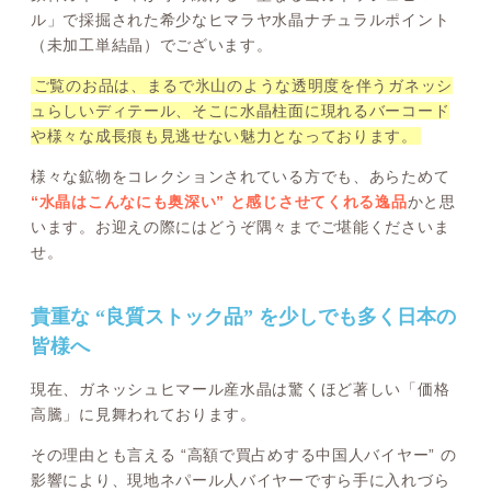
ル」で採掘された希少なヒマラヤ水晶ナチュラルポイント
（未加工単結晶）でございます。
ご覧のお品は、まるで氷山のような透明度を伴うガネッシ
ュらしいディテール、そこに水晶柱面に現れるバーコード
や様々な成長痕も見逃せない魅力となっております。
様々な鉱物をコレクションされている方でも、あらためて
“水晶はこんなにも奥深い” と感じさせてくれる逸品
かと思
います。お迎えの際にはどうぞ隅々までご堪能くださいま
せ。
貴重な “良質ストック品” を少しでも多く日本の
皆様へ
現在、ガネッシュヒマール産水晶は驚くほど著しい「価格
高騰」に見舞われております。
その理由とも言える “高額で買占めする中国人バイヤー” の
影響により、現地ネパール人バイヤーですら手に入れづら