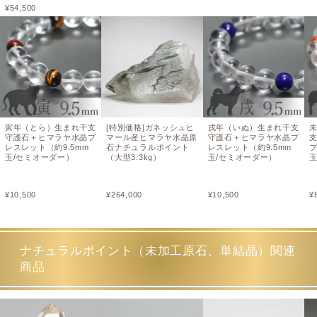
¥
54,500
寅年（とら）生まれ干支
[特別価格]ガネッシュヒ
戌年（いぬ）生まれ干支
守護石＋ヒマラヤ水晶ブ
マール産ヒマラヤ水晶原
守護石＋ヒマラヤ水晶ブ
レスレット（約9.5mm
石ナチュラルポイント
レスレット（約9.5mm
ブ
玉/セミオーダー）
（大型3.3kg）
玉/セミオーダー）
玉
¥
10,500
¥
264,000
¥
10,500
¥
ナチュラルポイント（未加工原石、単結晶）関連
商品