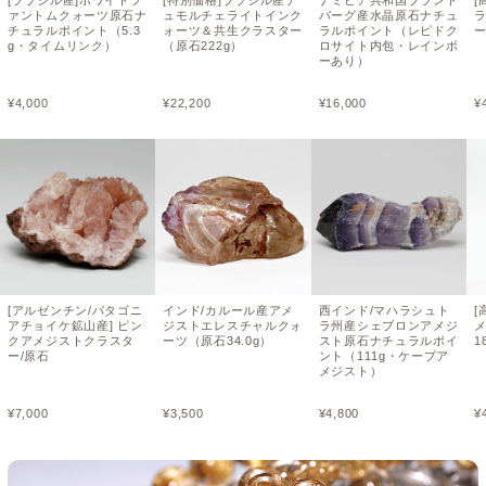
[ブラジル産]ホワイトフ
[特別価格]ブラジル産デ
ナミビア共和国ブランド
[
ァントムクォーツ原石ナ
ュモルチェライトインク
バーグ産水晶原石ナチュ
チュラルポイント（5.3
ォーツ＆共生クラスター
ラルポイント（レピドク
ー
g・タイムリンク）
（原石222g）
ロサイト内包・レインボ
ーあり）
¥
4,000
¥
22,200
¥
16,000
¥
[アルゼンチン/パタゴニ
インド/カルール産アメ
西インド/マハラシュト
[
アチョイケ鉱山産] ピン
ジストエレスチャルクォ
ラ州産シェブロンアメジ
クアメジストクラスタ
ーツ（原石34.0g）
スト原石ナチュラルポイ
1
ー/原石
ント（111g・ケープア
メジスト）
¥
7,000
¥
3,500
¥
4,800
¥