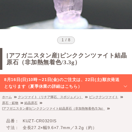
1 / 8
[アフガニスタン産]ピンククンツァイト結晶
原石（非加熱無着色/3.3g）
8月16日(日)10時～21日(金)のご注文は、22日(土)順次発送
となります（夏季休業の詳細はこちら）
ホーム
クンツァイト（リチア輝石、スポジュメン）
ピンククンツァイト
原石・鉱物
結晶原石
[アフガニスタン産]ピンククンツァイト結晶原石（非加熱無着色/3.3g）
品番
KUZT-CR0320IS
寸法
全長27.2×幅9.6×7.7mm／3.2g（約）