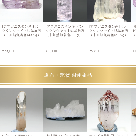
[アフガニスタン産]ピン
[アフガニスタン産]ピン
[アフガニスタン産]ピン
[
ククンツァイト結晶原石
ククンツァイト結晶原石
ククンツァイト結晶原石
（非加熱無着色/43.9g）
（非加熱無着色/6.9g）
（非加熱無着色/21.5g）
ス
¥
23,000
¥
3,000
¥
5,800
¥
原石・鉱物関連商品