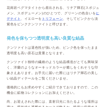
花崗岩ペグマタイトから産出される、リチア輝石(スポジュ
メン、スポデューメン)のひとつで、グリーンの色合いを
ヒ
デナイト
、イエローを
トリフェーン
、そしてピンクから淡
紫色をピンククンツァイトと呼びます。
発色を保ちつつ透明度も高い良質な結晶
クンツァイトは退色性が強いため、ピンク色を保ったまま
透明度も高い原石は貴重となります。
クンツァイト独特の繊維のような結晶構造がとても興味深
く、洋蘭のようなオーキッドカラーが癒しをくれそうな印
象さえあります。お手元に届いた際にはリチア輝石の美し
い結晶ディテールをご覧くださいませ。
価格的にもお求めやすくご紹介できておりますので、この
機会に鉱物コレクションにお加えください。
尚、お迎えされた際には、直射日光に当たるような場所は
避け、紫外線を遮断するケースで飾るか、暗所に保管する