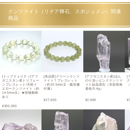
クンツァイト（リチア輝石、スポジュメン）関連
商品
[トップクォリティ]アフ
[高品質]グリーンクンツ
[アフガニスタン産]ほん
[
ガニスタン産トリフェー
ァイト？ブレスレット
のり淡いピンククンツァ
ンブレスレット/天然イ
（約10.5mm玉・鑑別書
イト結晶原石（非加熱無
（
エロークンツァイト（約
付属）
着色/5.4g）
14.5mm玉）★現物動画
あり
¥
27,600
¥
2,800
¥
¥
300,000