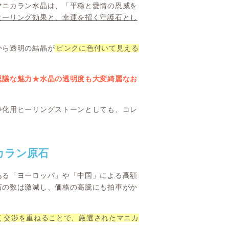
マニカラン水晶は、「平穏と愛情の恩威を
ヒーリング効果と、幸運を招く守護石とし
から透明の結晶が
ピンクに色付いて見える
思議な魅力★水晶の透明度も大変綺麗なお
浄化用ヒーリングストーンとしても、コレ
カラン原石
ある「ヨーロッパ」や「中国」による高額
石の数は激減し、価格の高騰にも拍車がか
く交渉を重ねることで、厳選されたマニカ