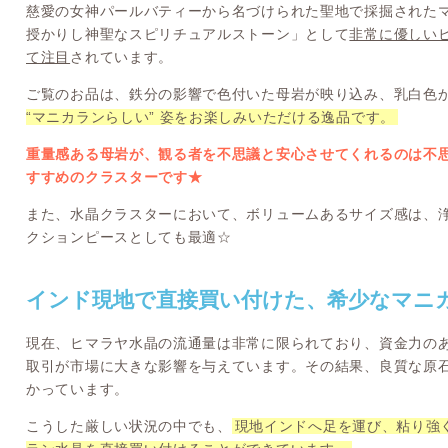
慈愛の女神パールバティーから名づけられた聖地で採掘された
授かりし神聖なスピリチュアルストーン」として
非常に優しい
て注目
されています。
ご覧のお品は、鉄分の影響で色付いた母岩が映り込み、乳白色
“マニカランらしい” 姿をお楽しみいただける逸品です。
重量感ある母岩が、観る者を不思議と安心させてくれるのは不
すすめのクラスターです★
また、水晶クラスターにおいて、ボリュームあるサイズ感は、
クションピースとしても最適☆
インド現地で直接買い付けた、希少なマニ
現在、ヒマラヤ水晶の流通量は非常に限られており、資金力の
取引が市場に大きな影響を与えています。その結果、良質な原
かっています。
こうした厳しい状況の中でも、
現地インドへ足を運び、粘り強