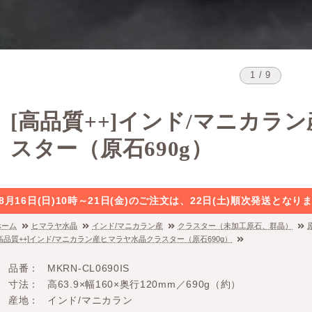
1 / 9
[高品質++]インド/マニカラ
スター（原石690g）
8月16日(日)10時～21日(金)のご注文は、22日(土)順次発送と
ホーム
ヒマラヤ水晶
インド/マニカラン産
クラスター（未加工原石、群晶）
[高品質++]インド/マニカラン産ヒマラヤ水晶クラスター（原石690g）
品番
MKRN-CL0690IS
寸法
高63.9×幅160×奥行120mm／690g（約）
産地
インド/マニカラン