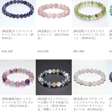
[高品質]ティファニース
[高品質]ピンクマイカブ
[高品質]バイカラーグリ
[
トーンブレスレット（約
レスレット（約12.5mm
ーントルマリンブレスレ
8mm玉）
玉）
ット（約8mm玉）
1
¥
18,200
¥
15,200
¥
91,000
¥
[特別価格/3A]ミックス
[高品質+]インド/マニハ
[高品質+]クリアティフ
[
スーパーセブンブレスレ
ール産ヒマラヤ水晶ブレ
ァニーストーンブレスレ
ット（約12.5mm玉）
スレット（約10.5mm
ット/フローライトイン
8
玉・特選ミックスタイ
オパール（約10mm玉）