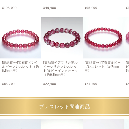
¥
103,000
¥
49,400
¥
95,000
¥
[高品質++]宝石質ピンク
[高品質+]アフリカ産ル
[高品質++]宝石質ルビー
[
ルビーブレスレット（約
ビーシリカブレスレッ
ブレスレット（約7mm
ビ
8.5mm玉）
ト/ルビーインクォーツ
玉）
5
（約9.5mm玉）
¥
86,700
¥
22,400
¥
74,400
¥
ブレスレット関連商品