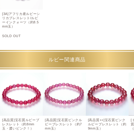
[3A]アフリカ産ルビーシ
リカブレスレット/ルビ
ーインクォーツ（約8.5
mm玉）
SOLD OUT
ルビー関連商品
[高品質]宝石質ルビーブ
[高品質]宝石質ピンクル
[高品質++]宝石質ピンク
[
レスレット（約8mm
ビーブレスレット（約7
ルビーブレスレット（約
玉・濃いピンク！）
mm玉）
9mm玉）
（