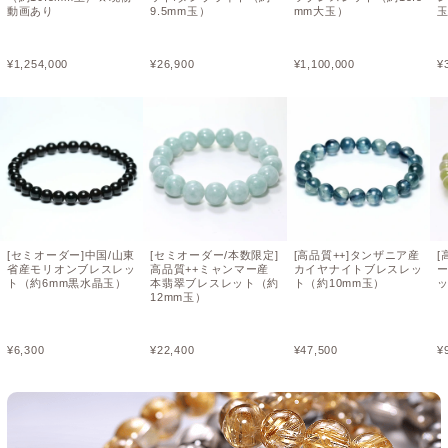
動画あり
9.5mm玉）
mm大玉）
玉
¥
1,254,000
¥
26,900
¥
1,100,000
¥
[セミオーダー]中国/山東
[セミオーダー/本数限定]
[高品質++]タンザニア産
[
省産モリオンブレスレッ
高品質++ミャンマー産
カイヤナイトブレスレッ
ト（約6mm黒水晶玉）
本翡翠ブレスレット（約
ト（約10mm玉）
ッ
12mm玉）
¥
6,300
¥
22,400
¥
47,500
¥