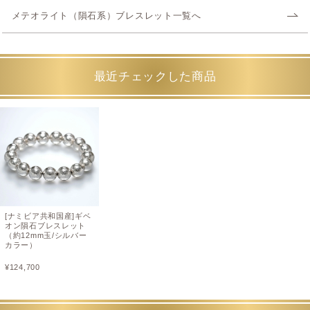
メテオライト（隕石系）ブレスレット一覧へ
最近チェックした商品
[ナミビア共和国産]ギベ
オン隕石ブレスレット
（約12mm玉/シルバー
カラー）
¥
124,700