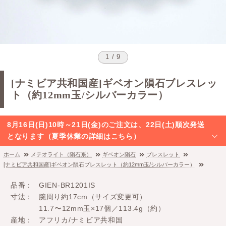
1 / 9
[ナミビア共和国産]ギベオン隕石ブレスレッ
ト（約12mm玉/シルバーカラー）
8月16日(日)10時～21日(金)のご注文は、22日(土)順次発送
となります（夏季休業の詳細はこちら）
ホーム
メテオライト（隕石系）
ギベオン隕石
ブレスレット
[ナミビア共和国産]ギベオン隕石ブレスレット（約12mm玉/シルバーカラー）
品番
GIEN-BR1201IS
寸法
腕周り約17cm（サイズ変更可）
11.7〜12mm玉×17個／113.4g（約）
産地
アフリカ/ナミビア共和国