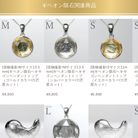
ギベオン隕石関連商品
[現物撮影/Mサイズ13.5
[現物撮影/Mサイズ13.5
[現物撮影/Sサイズ11m
[
mm]ギベオン隕石ヘキサ
mm]ギベオン隕石ヘキサ
m]ギベオン隕石ヘキサ
m
ゴンペンダントトップ
ゴンペンダントトップ
ゴンペンダントトップ
（ゴールドカラー/六芒
（シルバーカラー/六芒
（イエローカラー/六芒
星カット）
星カット）
星カット）
¥
8,800
¥
8,800
¥
6,800
¥