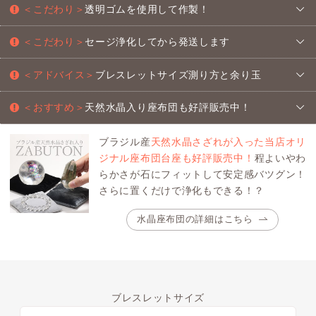
＜こだわり＞
透明ゴムを使用して作製！
＜こだわり＞
セージ浄化してから発送します
＜アドバイス＞
ブレスレットサイズ測り方と余り玉
＜おすすめ＞
天然水晶入り座布団も好評販売中！
ブラジル産
天然水晶さざれが入った当店オリ
ジナル座布団台座も好評販売中！
程よいやわ
らかさが石にフィットして安定感バツグン！
さらに置くだけで浄化もできる！？
水晶座布団の詳細はこちら
ブレスレットサイズ