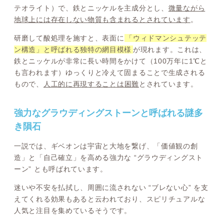
テオライト）で、鉄とニッケルを主成分とし、
微量ながら
地球上には存在しない物質も含まれるとされています
。
研磨して酸処理を施すと、表面に
「ウィドマンシュテッテ
ン構造」と呼ばれる独特の網目模様
が現れます。これは、
鉄とニッケルが非常に長い時間をかけて（100万年に1℃と
も言われます）ゆっくりと冷えて固まることで生成される
もので、
人工的に再現することは困難
とされています。
強力なグラウディングストーンと呼ばれる謎多
き隕石
一説では、ギベオンは宇宙と大地を繋げ、「価値観の創
造」と「自己確立」を高める強力な “グラウディングスト
ーン” とも呼ばれています。
迷いや不安を払拭し、周囲に流されない “ブレない心” を支
えてくれる効果もあると云われており、スピリチュアルな
人気と注目を集めているそうです。