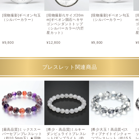
[現物撮影]ギベオン勾玉
[現物撮影/Lサイズ20m
[現物撮影]ギベオン勾玉
[
（シルバーカラー）
m]ギベオン隕石ヘキサ
（シルバーカラー）
m
ゴンペンダントトップ
（シルバーカラー/六芒
星カット）
¥
9,800
¥
12,800
¥
9,800
¥
ブレスレット関連商品
[最高品質]ミックススー
[希少・高品質]ミルキー
[希少大玉！高品質+]ス
[
パーセブンブレスレット
ダンビュライトブレスレ
ティブナイトインクォー
（約10.5mm玉）★現物
ット/ダンブライト（約
ツブレスレット（約15.5
レ