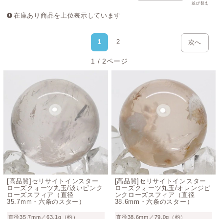
並び替え
在庫あり商品を上位表示しています
1
2
次へ
1 / 2ページ
[高品質]セリサイトインスター
[高品質]セリサイトインスター
ローズクォーツ丸玉/淡いピンク
ローズクォーツ丸玉/オレンジピ
ローズスフィア（直径
ンクローズスフィア（直径
35.7mm・六条のスター）
38.6mm・六条のスター）
直径35.7mm／63.1g（約）
直径38.6mm／79.0g（約）