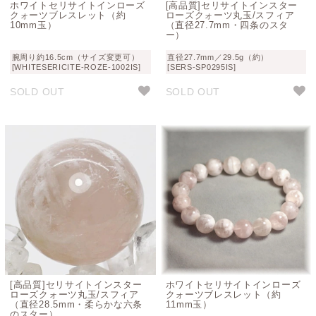
ホワイトセリサイトインローズ
[高品質]セリサイトインスター
クォーツブレスレット（約
ローズクォーツ丸玉/スフィア
10mm玉）
（直径27.7mm・四条のスタ
ー）
腕周り約16.5cm（サイズ変更可）
直径27.7mm／29.5g（約）
[WHITESERICITE-ROZE-1002IS]
[SERS-SP0295IS]
SOLD OUT
SOLD OUT
[高品質]セリサイトインスター
ホワイトセリサイトインローズ
ローズクォーツ丸玉/スフィア
クォーツブレスレット（約
（直径28.5mm・柔らかな六条
11mm玉）
のスター）