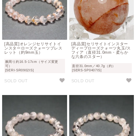
[高品質]オレンジセリサイトイ
[高品質]セリサイトインスター
ンスターローズクォーツブレス
ディープローズクォーツ丸玉/ス
レット（約9mm玉）
フィア（直径31.0mm・柔らか
な六条のスター）
腕周り約16.5-17cm（サイズ変更
可）
直径31.0mm／40.7g（約）
[SERI-SR0902IS]
[SERS-SP0407IS]
SOLD OUT
SOLD OUT