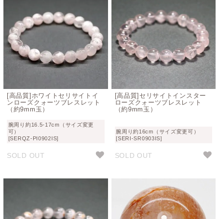
[高品質]ホワイトセリサイトイ
[高品質]セリサイトインスター
ンローズクォーツブレスレット
ローズクォーツブレスレット
（約9mm玉）
（約9mm玉）
腕周り約16.5-17cm（サイズ変更
可）
腕周り約16cm（サイズ変更可）
[SERQZ-PI0902IS]
[SERI-SR0903IS]
SOLD OUT
SOLD OUT