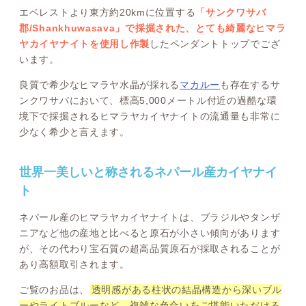
エベレストより東方約20kmに位置する
「サンクワサバ
郡/Shankhuwasava」で採掘された、とても綺麗なヒマラ
ヤカイヤナイトを使用し作製
したペンダントトップでござ
います。
良質で希少なヒマラヤ水晶が採れる
マカルー
も存在するサ
ンクワサバにおいて、標高5,000メートル付近の過酷な環
境下で採掘されるヒマラヤカイヤナイトの流通量も非常に
少なく希少と言えます。
世界一美しいと称されるネパール産カイヤナイ
ト
ネパール産のヒマラヤカイヤナイトは、ブラジルやタンザ
ニアなど他の産地と比べると原石が小さい傾向があります
が、その代わり宝石質の超高品質原石が採取されることが
あり高額取引されます。
ご覧のお品は、
透明感がある柱状の結晶構造から深いブル
ーやライトブルーなど、複雑な色合いをご堪能いただける