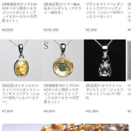
[現物撮影/Sサイズ11m
[最高品質]ラリマー編み
プラシオライトペンダン
[
m]ギベオン隕石ヘキサ
込みペンダント（マクラ
トトップ/グリーンアメ
ゴンペンダントトップ
メ・紐付き）
ジスト（シルバー925/ジ
（イエローカラー/六芒
ュエリーカット）
ル
星カット）
¥
6,800
¥
216,000
¥
3,800
¥
[高品質]タイチンルチル
[現物撮影/Sサイズ11m
[高品質]ペタライトペン
クォーツペンダントトッ
m]ギベオン隕石ヘキサ
ダントトップ（ジュエリ
プ／キャッツアイ（シル
ゴンペンダントトップ
ーカット／シルバー92
ル
バー925／シルバーカラ
（イエローカラー/六芒
5）
ー）
星カット）
¥
7,800
¥
6,800
¥
11,800
¥