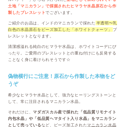
土地「マニカラン」で採掘されたヒマラヤ水晶原石から作
製したブレスレット
でございます。
ご紹介のお品は、インドのマニカランで採れた
半透明〜乳
白色の水晶原石をビーズ加工した「ホワイトクォーツ」
ブ
レスレットとなります。
清潔感溢れる純白のヒマラヤ水晶は、ホワイトコーデにぴ
ったり。ご愛用のブレスレットとの重ね付けにも反発する
ことなく身に着けられそうです☆
偽物横行にご注意！原石から作製した本物をど
うぞ
希少なヒマラヤ水晶として、強力なヒーリングストーンと
して、常に注目されるマニカラン水晶。
それだけに、
マダガスカル産で採れた「低品質リモナイト
内包水晶」や「低品質ヘマタイト入り水晶」をマニカラン
として売っている
など、ビーズ加工された
マニカラン水晶