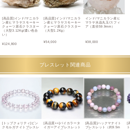
[高品質]インド/マニカラ
[高品質]インド/マニカラ
インド/マニカラン産ヒ
ン産ヒマラヤスモーキー
ン産ヒマラヤスモーキー
マラヤ水晶丸玉/スフィ
クォーツ原石クラスター
クォーツ原石クラスター
ア（直径59.9mm）
（大型3.12Kg/濃い色合
（大型1.2Kg）
い）
¥
54,000
¥
38,000
¥
124,800
ブレスレット関連商品
[トップクォリティ]ピン
[高品質++]バイカラータ
[高品質]ハックマナイト
[
クモルガナイトブレスレ
イガーアイブレスレット
ブレスレット（約9.5m