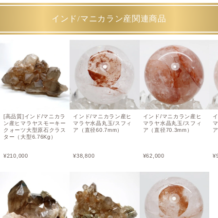
インド/マニカラン産関連商品
[高品質]インド/マニカラ
インド/マニカラン産ヒ
インド/マニカラン産ヒ
ン産ヒマラヤスモーキー
マラヤ水晶丸玉/スフィ
マラヤ水晶丸玉/スフィ
クォーツ大型原石クラス
ア（直径60.7mm）
ア（直径70.3mm）
ア
ター（大型6.76Kg）
¥
210,000
¥
38,800
¥
62,000
¥