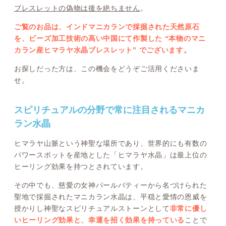
ブレスレットの偽物は後を絶ちません
。
ご覧のお品は、インドマニカランで採掘された天然原石
を、ビーズ加工技術の高い中国にて作製した “本物のマニ
カラン産ヒマラヤ水晶ブレスレット” でございます。
お探しだった方は、この機会をどうぞご活用くださいま
せ。
スピリチュアルの分野で常に注目されるマニカ
ラン水晶
ヒマラヤ山脈という神聖な場所であり、世界的にも有数の
パワースポットを産地とした「ヒマラヤ水晶」は最上位の
ヒーリング効果を持つとされています。
その中でも、慈愛の女神パールバティーから名づけられた
聖地で採掘されたマニカラン水晶は、平穏と愛情の恩威を
授かりし神聖なスピリチュアルストーンとして
非常に優し
いヒーリング効果と、幸運を招く効果を持っている
ことで