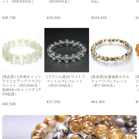
ット（約8.5mm玉）
（約15mm玉）
m玉）
7
¥
48,700
¥
20,400
¥
104,000
¥
[高品質++]天然キャッツ
[ブラジル産]ホワイトフ
[高品質]太陽放射ルチル
[
アイリビアングラスブレ
ァントムブレスレット
クォーツブレスレット
スレット（約13mm玉・
（約13.5mm玉）
（約7.5mm玉）
色味3A+/キャッツアイT
（
OP品質）
¥
27,300
¥
64,300
¥
¥
92,500