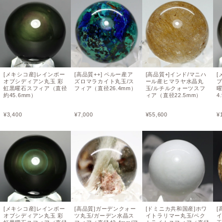
[メキシコ産]レインボー
[高品質++] ペルー産ア
[高品質+]インド/マニハ
[
オブシディアン丸玉 彩
ズロマラカイト丸玉/ス
ール産ヒマラヤ水晶丸
虹黒曜石スフィア（直径
フィア（直径26.4mm）
玉/ルチルクォーツスフ
約45.6mm）
ィア（直径22.5mm）
4
¥
3,400
¥
7,000
¥
55,600
¥
[メキシコ産]レインボー
[高品質]ガーデンクォー
[ドミニカ共和国産]ホワ
[
オブシディアン丸玉 彩
ツ丸玉/ガーデン水晶ス
イトラリマー丸玉/ペク