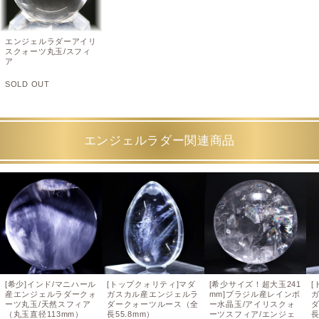
エンジェルラダーアイリ
スクォーツ丸玉/スフィ
ア
SOLD OUT
エンジェルラダー関連商品
[希少]インド/マニハール
[トップクォリティ]マダ
[希少サイズ！超大玉241
[
産エンジェルラダークォ
ガスカル産エンジェルラ
mm]ブラジル産レインボ
ーツ丸玉/天然スフィア
ダークォーツルース（全
ー水晶玉/アイリスクォ
（丸玉直径113mm）
長55.8mm）
ーツスフィア/エンジェ
長