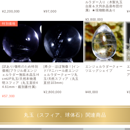
ルラダー入り（木製丸玉
台座＆大判水晶座布団付
属）★現物動画あり
¥
2,200,000
¥
97,000
¥
¥
3,800,000
特別価格
[訳あり/傷有のため特別
[希少・ほぼ無傷！]イン
エンジェルラダークォー
価格]ブラジル産エンジ
ド/マニハール産エンジ
ツエッグシェイプ
ェルラダー無垢水晶玉/4
ェルラダークォーツ丸
cmUP丸玉/天然本物透
玉/天然スフィア（丸玉
明スフィア（丸玉直径4
直径103mm）
4.61mm・鑑別書付属）
¥
2,800,000
¥
48,000
¥
¥
57,300
丸玉（スフィア、球体石）関連商品