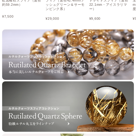
虹黒曜石スフィア（直径
フィア（直径42.4mm/ア
トライトスフィア（直径
玉
約59.2mm）
ッシュグリーン＆サーモ
22.1mm・アイスラリマ
ンピンク系）
ー）
¥
7,500
¥
29,000
¥
9,600
¥