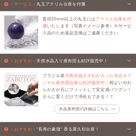
＜サービス＞
丸玉アクリル台座を付属
直径20mm以上の丸玉には
アクリル台座を付
属
いたします（写真イメージ参考）※サービ
ス品のため返品交換はご遠慮ください
＜おすすめ＞
天然水晶入り座布団も好評販売中！
ブラジル産
天然水晶さざれが入った当店オリ
ジナル座布団台座も好評販売中！
程よいやわ
らかさが石にフィットして安定感バツグン！
さらに置くだけで浄化もできる！？
水晶座布団の詳細はこちら
＜おすすめ＞
“長寿の象徴” 香る屋久杉台座！