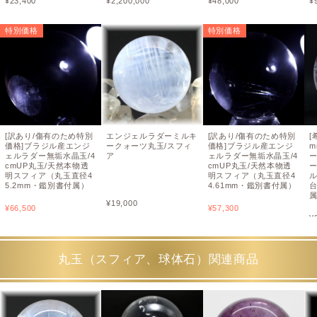
¥
23,400
¥
2,200,000
¥
48,000
¥
特別価格
特別価格
[訳あり/傷有のため特別
エンジェルラダーミルキ
[訳あり/傷有のため特別
[
価格]ブラジル産エンジ
ークォーツ丸玉/スフィ
価格]ブラジル産エンジ
m
ェルラダー無垢水晶玉/4
ア
ェルラダー無垢水晶玉/4
cmUP丸玉/天然本物透
cmUP丸玉/天然本物透
明スフィア（丸玉直径4
明スフィア（丸玉直径4
5.2mm・鑑別書付属）
4.61mm・鑑別書付属）
¥
19,000
¥
66,500
¥
57,300
¥
丸玉（スフィア、球体石）関連商品