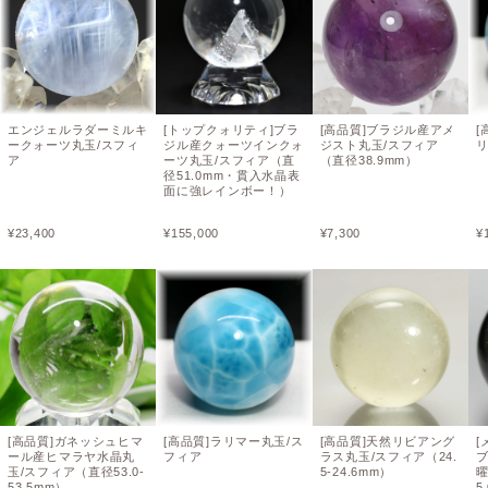
エンジェルラダーミルキ
[トップクォリティ]ブラ
[高品質]ブラジル産アメ
[
ークォーツ丸玉/スフィ
ジル産クォーツインクォ
ジスト丸玉/スフィア
リ
ア
ーツ丸玉/スフィア（直
（直径38.9mm）
径51.0mm・貫入水晶表
面に強レインボー！）
¥
23,400
¥
155,000
¥
7,300
¥
[高品質]ガネッシュヒマ
[高品質]ラリマー丸玉/ス
[高品質]天然リビアング
[
ール産ヒマラヤ水晶丸
フィア
ラス丸玉/スフィア（24.
玉/スフィア（直径53.0-
5-24.6mm）
53.5mm）
5