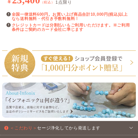
23,400
¥
1点限り
（税込）
全国一律送料600円。お買い上げ商品合計10,000円(税込)以上
なら送料無料・代引き手数料無料！
クレジットカードは分割払いもご利用いただけます。※ご利用
条件はご契約のカード会社に準じます
＜こだわり＞
セージ浄化してから発送します