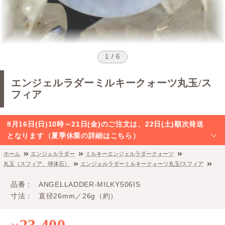
1 / 6
エンジェルラダーミルキークォーツ丸玉/ス
フィア
8月16日(日)10時～21日(金)のご注文は、22日(土)順次発送
となります（夏季休業の詳細はこちら）
ホーム
エンジェルラダー
ミルキーエンジェルラダークォーツ
丸玉（スフィア、球体石）
エンジェルラダーミルキークォーツ丸玉/スフィア
品番
ANGELLADDER-MILKY506IS
寸法
直径26mm／26g（約）