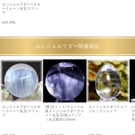
エンジェルラダーミルキ
ークォーツ丸玉/スフィ
ア
¥
23,400
エンジェルラダー関連商品
エンジェルラダーミルキ
[希少]インド/マニハール
エンジェルラダークォー
[
ークォーツ丸玉/スフィ
産エンジェルラダークォ
ツエッグシェイプ
ア
ーツ丸玉/天然スフィア
（丸玉直径113mm）
長