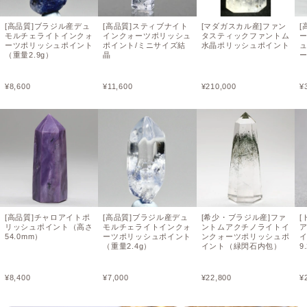
[高品質]ブラジル産デュ
[高品質]スティブナイト
[マダガスカル産]ファン
[
モルチェライトインクォ
インクォーツポリッシュ
タスティックファントム
ーツポリッシュポイント
ポイント/ミニサイズ結
水晶ポリッシュポイント
（重量2.9g）
晶
¥
8,600
¥
11,600
¥
210,000
¥
[高品質]チャロアイトポ
[高品質]ブラジル産デュ
[希少・ブラジル産]ファ
[
リッシュポイント（高さ
モルチェライトインクォ
ントムアクチノライトイ
54.0mm）
ーツポリッシュポイント
ンクォーツポリッシュポ
イ
（重量2.4g）
イント（緑閃石内包）
9
¥
8,400
¥
7,000
¥
22,800
¥