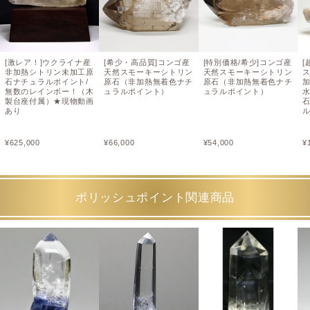
[激レア！]ウクライナ産
[希少・高品質]コンゴ産
[特別価格/希少]コンゴ産
[
非加熱シトリン未加工原
天然スモーキーシトリン
天然スモーキーシトリン
石ナチュラルポイント/
原石（非加熱無着色ナチ
原石（非加熱無着色ナチ
無数のレインボー！（木
ュラルポイント）
ュラルポイント）
製台座付属）★現物動画
石
あり
¥
625,000
¥
66,000
¥
54,000
¥
ポリッシュポイント関連商品