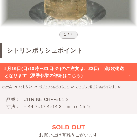
1 / 4
シトリンポリシュポイント
8月16日(日)10時～21日(金)のご注文は、22日(土)順次発送
となります（夏季休業の詳細はこちら）
ホーム
シトリン
ポリッシュポイント
シトリンポリシュポイント
品番
CITRINE-CHPP501IS
寸法
H:44.7×17.4×14.2（ｍｍ）15.4g
SOLD OUT
お買い上げ有難うございます