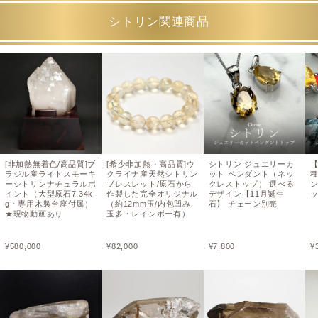
シトリン関連商品
[非加熱無着色/高品質]ブ
[希少非加熱・高品質]ウ
シトリン ジュエリーカ
ラジル産ライトスモーキ
クライナ産天然シトリン
ット ペンダント（ネッ
ーシトリンナチュラルポ
ブレスレット/原石から
クレストップ） 選べる
イント（大型原石7.34k
作製した完全オリジナル
デザイン【11月誕生
g・専用木製台座付属）
（約12mm玉/内包凹み
石】 チェーン別売
★現物動画あり
玉多・レインボー有）
¥
580,000
¥
82,000
¥
7,800
¥