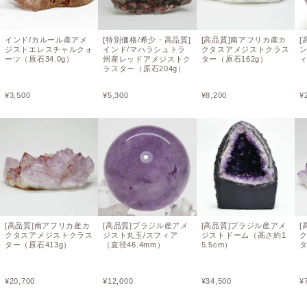
インド/カルール産アメ
[特別価格/希少・高品質]
[高品質]南アフリカ産カ
[
ジストエレスチャルクォ
インド/マハラシュトラ
クタスアメジストクラス
ーツ（原石34.0g）
州産レッドアメジストク
ター（原石162g）
ィ
ラスター（原石204g）
¥
3,500
¥
5,300
¥
8,200
¥
[高品質]南アフリカ産カ
[高品質]ブラジル産アメ
[高品質]ブラジル産アメ
[
クタスアメジストクラス
ジスト丸玉/スフィア
ジストドーム（高さ約1
ター（原石413g）
（直径46.4mm）
5.5cm）
タ
¥
20,700
¥
12,000
¥
34,500
¥