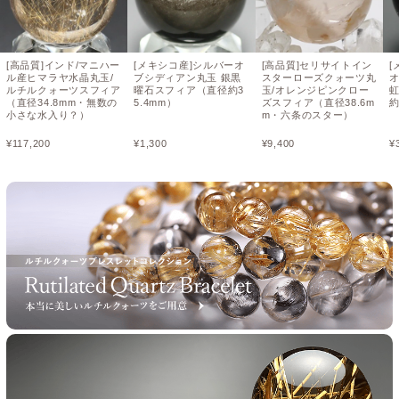
[高品質]インド/マニハー
[メキシコ産]シルバーオ
[高品質]セリサイトイン
[
ル産ヒマラヤ水晶丸玉/
ブシディアン丸玉 銀黒
スターローズクォーツ丸
ルチルクォーツスフィア
曜石スフィア（直径約3
玉/オレンジピンクロー
（直径34.8mm・無数の
5.4mm）
ズスフィア（直径38.6m
約
小さな水入り？）
m・六条のスター）
¥
117,200
¥
1,300
¥
9,400
¥