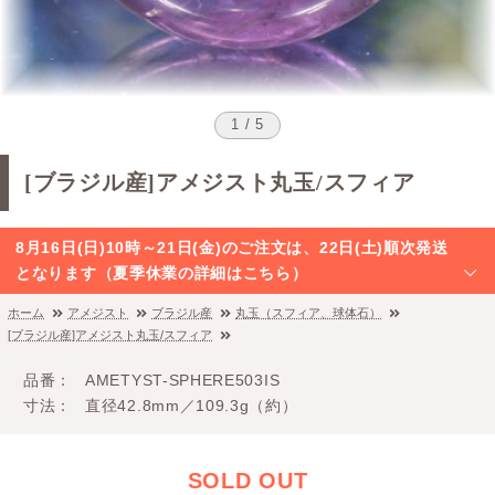
1 / 5
[ブラジル産]アメジスト丸玉/スフィア
8月16日(日)10時～21日(金)のご注文は、22日(土)順次発送
となります（夏季休業の詳細はこちら）
ホーム
アメジスト
ブラジル産
丸玉（スフィア、球体石）
[ブラジル産]アメジスト丸玉/スフィア
品番
AMETYST-SPHERE503IS
寸法
直径42.8mm／109.3g（約）
SOLD OUT