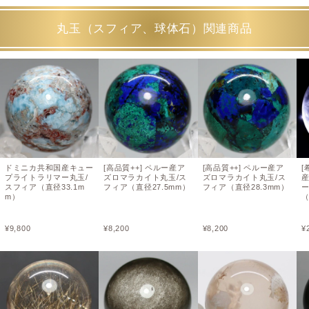
丸玉（スフィア、球体石）関連商品
ドミニカ共和国産キュー
[高品質++] ペルー産ア
[高品質++] ペルー産ア
[
プライトラリマー丸玉/
ズロマラカイト丸玉/ス
ズロマラカイト丸玉/ス
スフィア（直径33.1m
フィア（直径27.5mm）
フィア（直径28.3mm）
m）
（
¥
9,800
¥
8,200
¥
8,200
¥