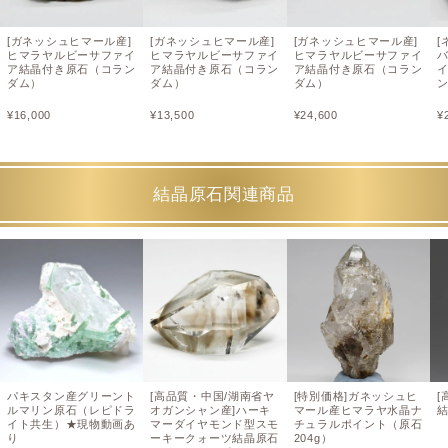
[ガネッシュヒマール産]
[ガネッシュヒマール産]
[ガネッシュヒマール産]
ヒマラヤルビーサファイ
ヒマラヤルビーサファイ
ヒマラヤルビーサファイ
ア結晶付き原石（コラン
ア結晶付き原石（コラン
ア結晶付き原石（コラン
ダム）
ダム）
ダム）
¥
16,000
¥
13,500
¥
24,600
¥
結晶原石関連商品
パキスタン産グリーント
[高品質・中国/湖南省ヤ
[特別価格]ガネッシュヒ
[
ルマリン原石（レピドラ
オガンシャン産]ハーキ
マール産ヒマラヤ水晶ナ
結
イト共生）★現物動画あ
マーダイヤモンド型スモ
チュラルポイント（原石
り
ーキークォーツ結晶原石
204g）