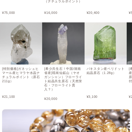
（ナチュラルポイント）
¥
75,000
¥
16,000
¥
20,400
¥
[特別価格]ガネッシュヒ
[希少共生石！中国/湖南
パキスタン産ペリドット
[
マール産ヒマラヤ水晶ナ
省産]瑶崗仙鉱山（ヤオ
結晶原石（1.28g）
チュラルポイント（原石
ガンシャン）フローライ
原
211g）
ト結晶共生原石（天然蛍
石・フローライト貫
入？）
¥
21,100
¥
3,100
¥
¥
20,000