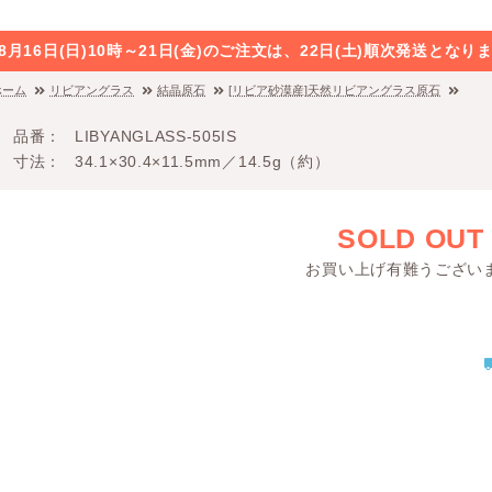
8月16日(日)10時～21日(金)のご注文は、22日(土)順次発送と
ホーム
リビアングラス
結晶原石
[リビア砂漠産]天然リビアングラス原石
品番
LIBYANGLASS-505IS
寸法
34.1×30.4×11.5mm／14.5g（約）
SOLD OUT
お買い上げ有難うござい