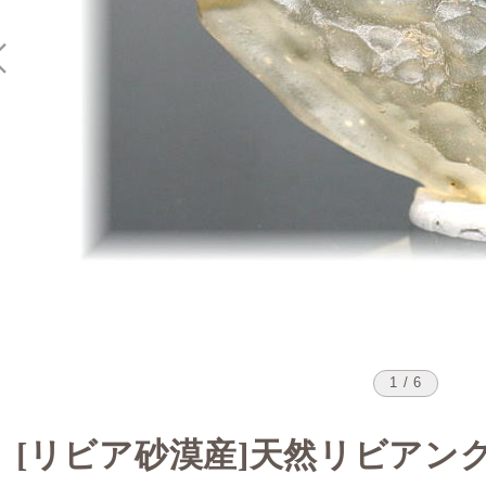
1 / 6
[リビア砂漠産]天然リビアン