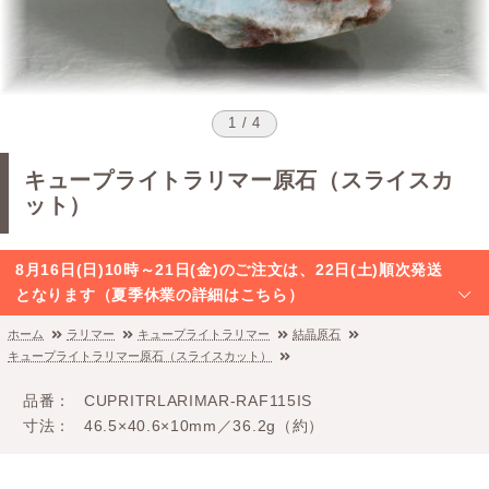
1 / 4
キュープライトラリマー原石（スライスカ
ット）
8月16日(日)10時～21日(金)のご注文は、22日(土)順次発送
となります（夏季休業の詳細はこちら）
ホーム
ラリマー
キュープライトラリマー
結晶原石
キュープライトラリマー原石（スライスカット）
品番
CUPRITRLARIMAR-RAF115IS
寸法
46.5×40.6×10mm／36.2g（約）