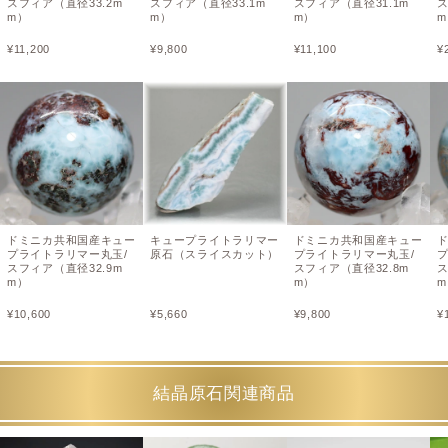
スフィア（直径33.2m
スフィア（直径33.1m
スフィア（直径31.1m
ス
m）
m）
m）
m
¥
11,200
¥
9,800
¥
11,100
¥
ドミニカ共和国産キュー
キュープライトラリマー
ドミニカ共和国産キュー
プライトラリマー丸玉/
原石（スライスカット）
プライトラリマー丸玉/
スフィア（直径32.9m
スフィア（直径32.8m
ス
m）
m）
m
¥
10,600
¥
5,660
¥
9,800
¥
結晶原石関連商品