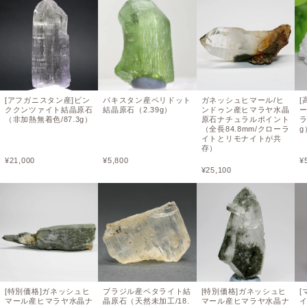
[アフガニスタン産]ピン
パキスタン産ペリドット
ガネッシュヒマール/ヒ
[
ククンツァイト結晶原石
結晶原石（2.39g）
ンドゥン産ヒマラヤ水晶
（非加熱無着色/87.3g）
原石ナチュラルポイント
ラ
（全長84.8mm/クローラ
g
イトとリモナイトが共
存）
¥
21,000
¥
5,800
¥
¥
25,100
[特別価格]ガネッシュヒ
ブラジル産ペタライト結
[特別価格]ガネッシュヒ
[
マール産ヒマラヤ水晶ナ
晶原石（天然未加工/18.
マール産ヒマラヤ水晶ナ