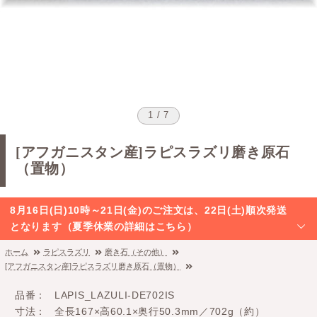
1 / 7
[アフガニスタン産]ラピスラズリ磨き原石
（置物）
8月16日(日)10時～21日(金)のご注文は、22日(土)順次発送
となります（夏季休業の詳細はこちら）
ホーム
ラピスラズリ
磨き石（その他）
[アフガニスタン産]ラピスラズリ磨き原石（置物）
品番
LAPIS_LAZULI-DE702IS
寸法
全長167×高60.1×奥行50.3mm／702g（約）