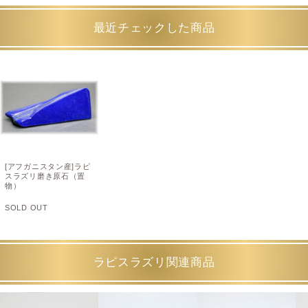
最近チェックした商品
[アフガニスタン産]ラピ
スラズリ磨き原石（置
物）
SOLD OUT
ラピスラズリ関連商品