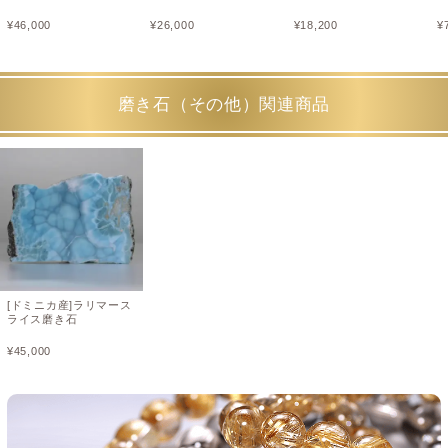
¥
46,000
¥
26,000
¥
18,200
¥
磨き石（その他）関連商品
[ドミニカ産]ラリマース
ライス磨き石
¥
45,000