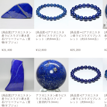
[高品質]アフガニスタン
[高品質+]アフガニスタ
[高品質++]アフガニスタ
[
産ラピスラズリ磨き原
ン産ラピスラズリブレス
ン産ラピスラズリブレス
石/フリーフォーム（置
レット（約8mm玉）
レット（約10.5mm玉）
フ
物/オブジェ）
¥
21,400
¥
12,800
¥
25,200
¥
[高品質]アフガニスタン
アフガニスタン産ラピス
[高品質+]アフガニスタ
[
産ラピスラズリ磨き原
ラズリ丸玉/スフィア
ン産ラピスラズリブレス
石/フリーフォーム（置
（直径約73.3mm）
レット（約9mm玉）
レ
物/オブジェ）