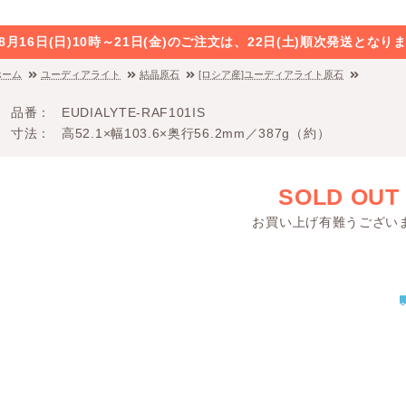
8月16日(日)10時～21日(金)のご注文は、22日(土)順次発送と
ホーム
ユーディアライト
結晶原石
[ロシア産]ユーディアライト原石
品番
EUDIALYTE-RAF101IS
寸法
高52.1×幅103.6×奥行56.2mm／387g（約）
SOLD OUT
お買い上げ有難うござい