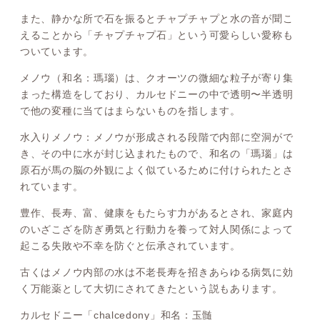
また、静かな所で石を振るとチャプチャプと水の音が聞こ
えることから「チャプチャプ石」という可愛らしい愛称も
ついています。
メノウ（和名：瑪瑙）は、クオーツの微細な粒子が寄り集
まった構造をしており、カルセドニーの中で透明〜半透明
で他の変種に当てはまらないものを指します。
水入りメノウ：メノウが形成される段階で内部に空洞がで
き、その中に水が封じ込まれたもので、和名の「瑪瑙」は
原石が馬の脳の外観によく似ているために付けられたとさ
れています。
豊作、長寿、富、健康をもたらす力があるとされ、家庭内
のいざこざを防ぎ勇気と行動力を養って対人関係によって
起こる失敗や不幸を防ぐと伝承されています。
古くはメノウ内部の水は不老長寿を招きあらゆる病気に効
く万能薬として大切にされてきたという説もあります。
カルセドニー「chalcedony」和名：玉髄