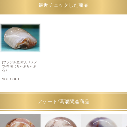
最近チェックした商品
[ブラジル産]水入りメノ
ウ/瑪瑙（ちゃぷちゃぷ
石）
SOLD OUT
アゲート/瑪瑙関連商品