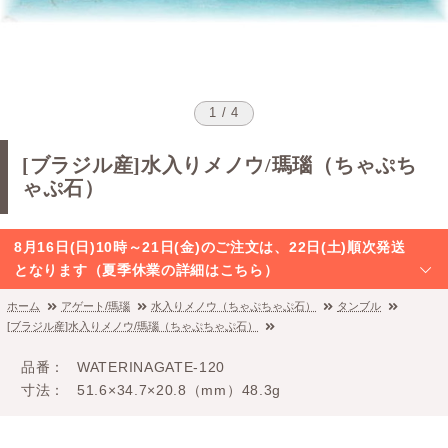
1 / 4
[ブラジル産]水入りメノウ/瑪瑙（ちゃぷち
ゃぷ石）
8月16日(日)10時～21日(金)のご注文は、22日(土)順次発送
となります（夏季休業の詳細はこちら）
ホーム
アゲート/瑪瑙
水入りメノウ（ちゃぷちゃぷ石）
タンブル
[ブラジル産]水入りメノウ/瑪瑙（ちゃぷちゃぷ石）
品番
WATERINAGATE-120
寸法
51.6×34.7×20.8（mm）48.3g