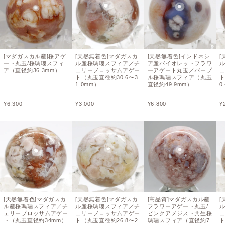
[マダガスカル産]桜アゲ
[天然無着色]マダガスカ
[天然無着色]インドネシ
[
ート丸玉/桜瑪瑙スフィ
ル産桜瑪瑙スフィア／チ
ア産バイオレットフラワ
ア（直径約36.3mm）
ェリーブロッサムアゲー
ーアゲート丸玉／パープ
ト（丸玉直径約30.6〜3
ル桜瑪瑙スフィア（丸玉
ト
1.0mm）
直径約49.9mm）
0
¥
6,300
¥
3,000
¥
6,800
¥
[天然無着色]マダガスカ
[天然無着色]マダガスカ
[高品質]マダガスカル産
[
ル産桜瑪瑙スフィア／チ
ル産桜瑪瑙スフィア／チ
フラワーアゲート丸玉/
ェリーブロッサムアゲー
ェリーブロッサムアゲー
ピンクアメジスト共生桜
ト（丸玉直径約34mm）
ト（丸玉直径約26.8〜2
瑪瑙スフィア（直径約7
ト