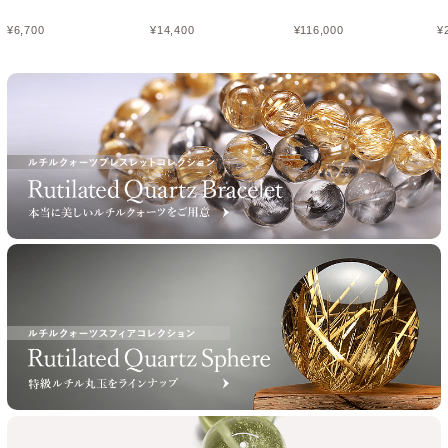
¥
6,700
¥
14,400
¥
116,000
¥