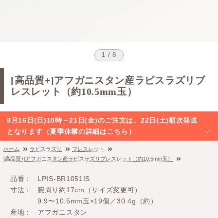
1 / 8
[高品質+]アフガニスタン産ラピスラズリブ
レスレット（約10.5mm玉）
8月16日(日)10時～21日(金)のご注文は、22日(土)順次発送
となります（夏季休業の詳細はこちら）
ホーム
ラピスラズリ
ブレスレット
[高品質+]アフガニスタン産ラピスラズリブレスレット（約10.5mm玉）
品番
LPIS-BR1051IS
寸法
腕周り約17cm（サイズ変更可）
9.9〜10.5mm玉×19個／30.4g（約）
産地
アフガニスタン