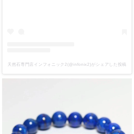
天然石専門店インフォニック2(@infonix2)がシェアした投稿