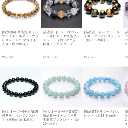
[特別価格/高品質]キャッ
[高品質+]インド/マニハ
[高品質++]バイカラータ
[
ツアイルチルクォーツブ
ール産ヒマラヤ水晶ブレ
イガーアイブレスレット
レスレット/ヘマタイト
スレット（約15mm玉・
（約20.5mm玉）
ブ
入り（約7mm玉）
特選ミックスタイプ）
¥
59,000
¥
108,000
¥
27,500
¥
[セミオーダー]中国/山東
[セミオーダー/本数限定]
[高品質]ラリマーブレス
[
省産モリオンブレスレッ
高品質++ミャンマー産
レット（約11.5mm玉）
ト（約8mm黒水晶玉）
本翡翠ブレスレット（約
1
10mm玉）