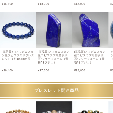
¥
16,500
¥
18,200
¥
12,900
¥
[高品質++]アフガニスタ
[高品質]アフガニスタン
[高品質]アフガニスタン
ン産ラピスラズリブレス
産ラピスラズリ磨き原
産ラピスラズリ磨き原
ラ
レット（約10.5mm玉）
石/フリーフォーム（置
石/フリーフォーム（置
（
物/オブジェ）
物/オブジェ）
¥
26,400
¥
27,800
¥
12,000
¥
ブレスレット関連商品