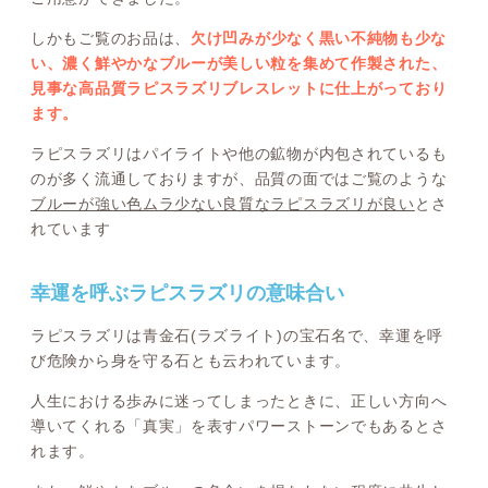
しかもご覧のお品は、
欠け凹みが少なく黒い不純物も少な
い、濃く鮮やかなブルーが美しい粒を集めて作製された、
見事な高品質ラピスラズリブレスレットに仕上がっており
ます。
ラピスラズリはパイライトや他の鉱物が内包されているも
のが多く流通しておりますが、品質の面ではご覧のような
ブルーが強い色ムラ少ない良質なラピスラズリが良い
とさ
れています
幸運を呼ぶラピスラズリの意味合い
ラピスラズリは青金石(ラズライト)の宝石名で、幸運を呼
び危険から身を守る石とも云われています。
人生における歩みに迷ってしまったときに、正しい方向へ
導いてくれる「真実」を表すパワーストーンでもあるとさ
れます。