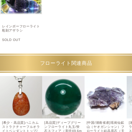
レインボーフローライト
彫刻アザラシ
SOLD OUT
フローライト関連商品
[希少・高品質]ハニカム
[高品質]ディープグリー
[中国/湖南省産]瑶崗仙鉱
[
ストラクチャーフルオラ
ンフローライト丸玉/蛍
山（ヤオガンシャン）フ
イトペンダントトップ/
石スフィア（直径49.6m
ローライト結晶原石（天
ス