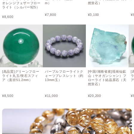
オレンジフェザーフロー
m）
然蛍石）
ライト（シルバー925）
¥
7,800
¥
3,100
¥
¥
8,600
[高品質]グリーンフロー
パープルフローライトク
[中国/湖南省産]瑶崗仙鉱
[
ライト丸玉/蛍石スフィ
ォーツブレスレット（約
山（ヤオガンシャン）フ
ア（直径51.2mm）
13mm玉）
ローライト結晶原石（天
ア
然蛍石）
¥
8,500
¥
11,000
¥
20,200
¥