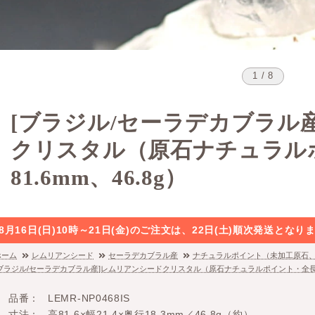
1 / 8
[ブラジル/セーラデカブラル
クリスタル（原石ナチュラル
81.6mm、46.8g）
8月16日(日)10時～21日(金)のご注文は、22日(土)順次発送と
ホーム
レムリアンシード
セーラデカブラル産
ナチュラルポイント（未加工原石
[ブラジル/セーラデカブラル産]レムリアンシードクリスタル（原石ナチュラルポイント・全長81.
品番
LEMR-NP0468IS
寸法
高81.6×幅21.4×奥行18.3mm／46.8g（約）