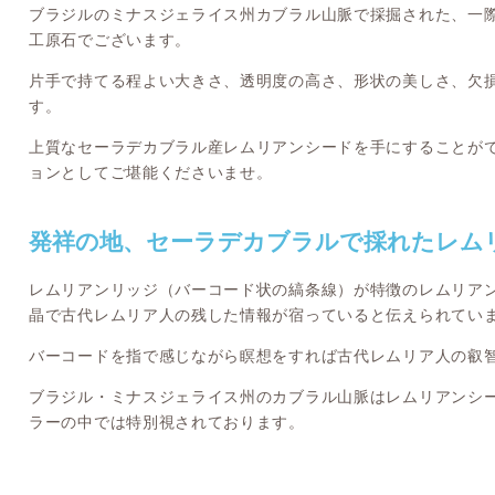
ブラジルのミナスジェライス州カブラル山脈で採掘された、一
工原石でございます。
片手で持てる程よい大きさ、透明度の高さ、形状の美しさ、欠
す。
上質なセーラデカブラル産レムリアンシードを手にすることが
ョンとしてご堪能くださいませ。
発祥の地、セーラデカブラルで採れたレム
レムリアンリッジ（バーコード状の縞条線）が特徴のレムリア
晶で古代レムリア人の残した情報が宿っていると伝えられてい
バーコードを指で感じながら瞑想をすれば古代レムリア人の叡
ブラジル・ミナスジェライス州のカブラル山脈はレムリアンシ
ラーの中では特別視されております。