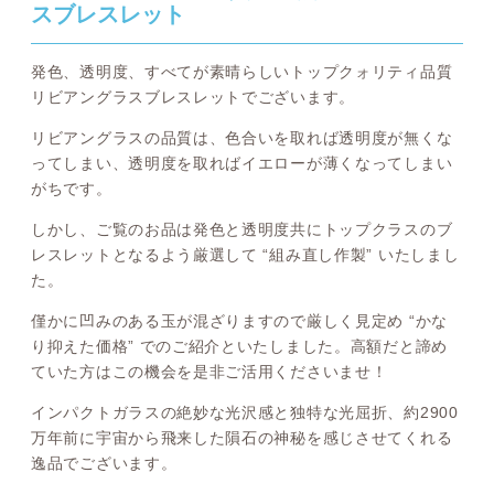
スブレスレット
発色、透明度、すべてが素晴らしいトップクォリティ品質
リビアングラスブレスレットでございます。
リビアングラスの品質は、色合いを取れば透明度が無くな
ってしまい、透明度を取ればイエローが薄くなってしまい
がちです。
しかし、ご覧のお品は発色と透明度共にトップクラスのブ
レスレットとなるよう厳選して “組み直し作製” いたしまし
た。
僅かに凹みのある玉が混ざりますので厳しく見定め “かな
り抑えた価格” でのご紹介といたしました。高額だと諦め
ていた方はこの機会を是非ご活用くださいませ！
インパクトガラスの絶妙な光沢感と独特な光屈折、約2900
万年前に宇宙から飛来した隕石の神秘を感じさせてくれる
逸品でございます。