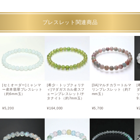
ブレスレット関連商品
[セミオーダー]ミャンマ
[希少・トップクォリテ
[3A]マルチカラートルマ
[
ー産本翡翠ブレスレット
ィ]マダガスカル産スフ
リンブレスレット（約7
（約6mm玉）
ェーンブレスレット/チ
mm玉）
タナイト（約7mm玉）
9
¥
5,200
¥
164,000
¥
5,700
¥