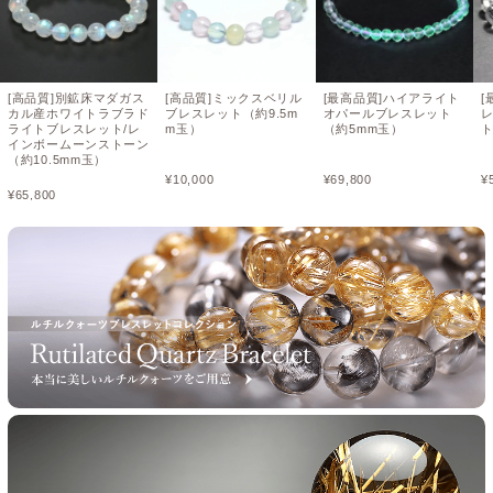
[高品質]別鉱床マダガス
[高品質]ミックスベリル
[最高品質]ハイアライト
[
カル産ホワイトラブラド
ブレスレット（約9.5m
オパールブレスレット
ライトブレスレット/レ
m玉）
（約5mm玉）
ト
インボームーンストーン
（約10.5mm玉）
¥
10,000
¥
69,800
¥
¥
65,800