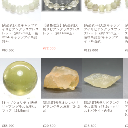
[高品質]天然キャッツア
【価格改定】[高品質]天
[高品質++]天然キャッツ
[
イリビアングラスブレス
然リビアングラスブレス
アイリビアングラスブレ
レット（約12mm玉・色
レット（約14mm玉）
スレット（約13mm玉・
ス
味3A/キャッツアイ高品
色味高品質/キャッツア
色
質++）
イTOP品質）
高
¥
72,000
¥
63,000
¥
112,000
¥
[トップクォリティ]天然
[高品質]天然オレンジリ
[高品質]天然リビアング
[
リビアングラス丸玉/ス
ビアングラス原石（34.3
ラス原石（47.2g・クリ
フィア（28.5mm）
g）
ストバライト内包）
イ
9
¥
58,900
¥
20,600
¥
23,600
¥