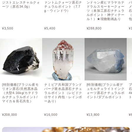
ジストエレスチャルクォ
ァントムクォーツ原石ナ
ンドゥン産ヒマラヤカテ
ーツ（原石34.0g）
チュラルポイント（7.7
ドラルスモーキークォー
g・ウィンドウ）
ツ（未加工原石ナチュラ
ルポイント・神ディテー
ル！）★現物動画あり
¥
3,500
¥
5,400
¥
288,800
¥
[特別価格]ブラジル産モ
ナミビア共和国ブランド
[特別価格]ブラジル産デ
リオン原石/天然黒水晶
バーグ産水晶原石ナチュ
ュモルチェライトインク
石
（大型4.16kg/カテドラ
ラルポイント（レピドク
ォーツ原石ナチュラルポ
4
ルナチュラルポイント/
ロサイト内包・レインボ
イント/ダブルポイント
マイカ＆長石共生）
ーあり）
¥
208,000
¥
16,000
¥
13,800
¥