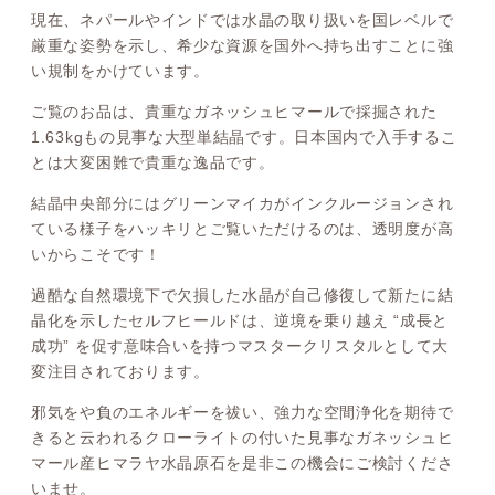
現在、ネパールやインドでは水晶の取り扱いを国レベルで
厳重な姿勢を示し、希少な資源を国外へ持ち出すことに強
い規制をかけています。
ご覧のお品は、貴重なガネッシュヒマールで採掘された
1.63kgもの見事な大型単結晶です。日本国内で入手するこ
とは大変困難で貴重な逸品です。
結晶中央部分にはグリーンマイカがインクルージョンされ
ている様子をハッキリとご覧いただけるのは、透明度が高
いからこそです！
過酷な自然環境下で欠損した水晶が自己修復して新たに結
晶化を示したセルフヒールドは、逆境を乗り越え “成長と
成功” を促す意味合いを持つマスタークリスタルとして大
変注目されております。
邪気をや負のエネルギーを祓い、強力な空間浄化を期待で
きると云われるクローライトの付いた見事なガネッシュヒ
マール産ヒマラヤ水晶原石を是非この機会にご検討くださ
いませ。