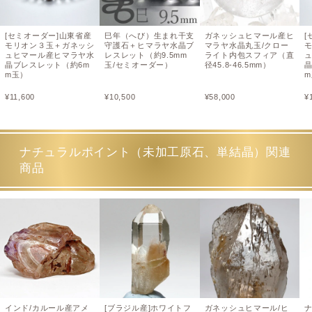
[セミオーダー]山東省産
巳年（へび）生まれ干支
ガネッシュヒマール産ヒ
[
モリオン３玉＋ガネッシ
守護石＋ヒマラヤ水晶ブ
マラヤ水晶丸玉/クロー
ュヒマール産ヒマラヤ水
レスレット（約9.5mm
ライト内包スフィア（直
晶ブレスレット（約6m
玉/セミオーダー）
径45.8-46.5mm）
m玉）
¥
11,600
¥
10,500
¥
58,000
¥
ナチュラルポイント（未加工原石、単結晶）関連
商品
インド/カルール産アメ
[ブラジル産]ホワイトフ
ガネッシュヒマール/ヒ