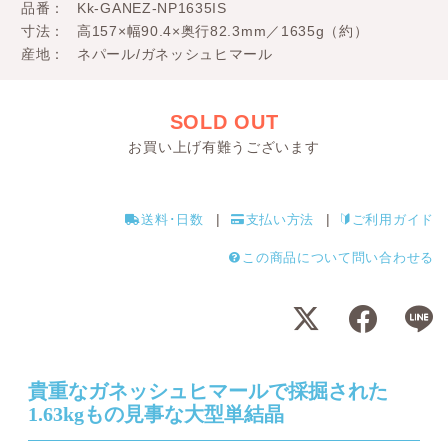
品番
Kk-GANEZ-NP1635IS
寸法
高157×幅90.4×奥行82.3mm／1635g（約）
産地
ネパール/ガネッシュヒマール
SOLD OUT
お買い上げ有難うございます
送料･日数
支払い方法
ご利用ガイド
この商品について問い合わせる
貴重なガネッシュヒマールで採掘された
1.63kgもの見事な大型単結晶