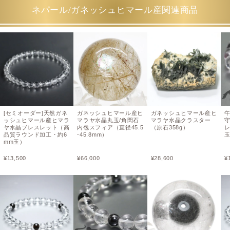
ネパール/ガネッシュヒマール産関連商品
[セミオーダー]天然ガネ
ガネッシュヒマール産ヒ
ガネッシュヒマール産ヒ
ッシュヒマール産ヒマラ
マラヤ水晶丸玉/角閃石
マラヤ水晶クラスター
ヤ水晶ブレスレット（高
内包スフィア（直径45.5
（原石358g）
レ
品質ラウンド加工・約6
-45.8mm）
玉
mm玉）
¥
13,500
¥
66,000
¥
28,600
¥