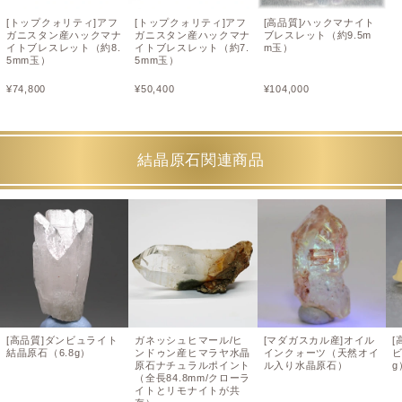
[トップクォリティ]アフ
[トップクォリティ]アフ
[高品質]ハックマナイト
ガニスタン産ハックマナ
ガニスタン産ハックマナ
ブレスレット（約9.5m
イトブレスレット（約8.
イトブレスレット（約7.
m玉）
5mm玉）
5mm玉）
¥
74,800
¥
50,400
¥
104,000
結晶原石関連商品
[高品質]ダンビュライト
ガネッシュヒマール/ヒ
[マダガスカル産]オイル
[
結晶原石（6.8g）
ンドゥン産ヒマラヤ水晶
インクォーツ（天然オイ
ビ
原石ナチュラルポイント
ル入り水晶原石）
g
（全長84.8mm/クローラ
イトとリモナイトが共