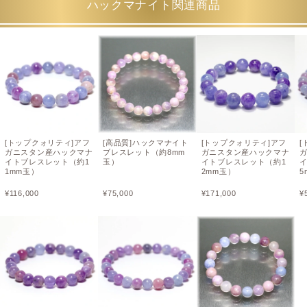
ハックマナイト関連商品
[トップクォリティ]アフ
[高品質]ハックマナイト
[トップクォリティ]アフ
[
ガニスタン産ハックマナ
ブレスレット（約8mm
ガニスタン産ハックマナ
イトブレスレット（約1
玉）
イトブレスレット（約1
イ
1mm玉）
2mm玉）
5
¥
116,000
¥
75,000
¥
171,000
¥