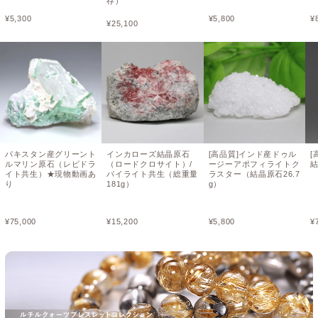
存）
¥
5,300
¥
5,800
¥
¥
25,100
パキスタン産グリーント
インカローズ結晶原石
[高品質]インド産ドゥル
[
ルマリン原石（レピドラ
（ロードクロサイト）/
ージーアポフィライトク
結
イト共生）★現物動画あ
パイライト共生（総重量
ラスター（結晶原石26.7
り
181g）
g）
¥
75,000
¥
15,200
¥
5,800
¥