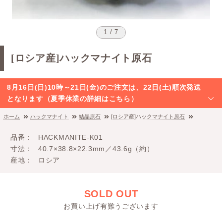
1 / 7
[ロシア産]ハックマナイト原石
8月16日(日)10時～21日(金)のご注文は、22日(土)順次発送
となります（夏季休業の詳細はこちら）
ホーム
ハックマナイト
結晶原石
[ロシア産]ハックマナイト原石
品番
HACKMANITE-K01
寸法
40.7×38.8×22.3mm／43.6g（約）
産地
ロシア
SOLD OUT
お買い上げ有難うございます