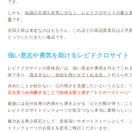
です。
しかも、
結晶の欠損も非常に少なく、レピドクロサイトの量も
重
です。
次回入荷は未定なのはもちろん、これほどの高品質原石は入手
とっていただきたい逸品です。
強い意志や勇気を助けるレピドクロサイト
レピドクロサイトの意味合いは、強い意志や勇気を与えてくれ
捨て去り、
揺るぎない「自信を持たせてくれる石」
と伝えられ
決めたことが続かない、心の弱さを克服したいという人など、
石を見つめ内観することで自信を取り戻す “トリガーストーン”
最後には自分自身の内側から湧き上がる「心と行動が伴う」ことが
レピドクロサイトインクォーツが役立つなら本当に素晴らしい
魅力ある希少原石として、意味深いサポートストーンとして、
トインクォーツのお迎えを是非ご検討くださいませ。