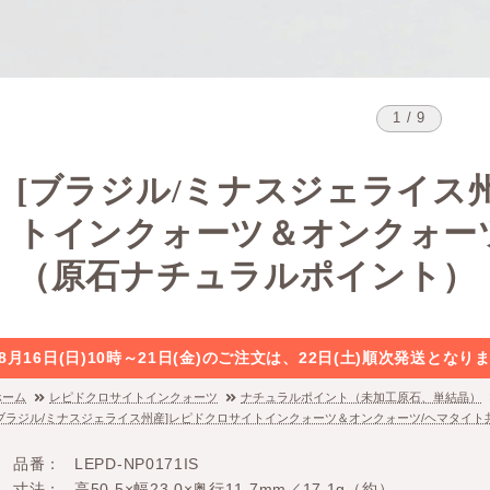
1 / 9
[ブラジル/ミナスジェライス
トインクォーツ＆オンクォー
（原石ナチュラルポイント）
8月16日(日)10時～21日(金)のご注文は、22日(土)順次発送と
ホーム
レピドクロサイトインクォーツ
ナチュラルポイント（未加工原石、単結晶）
[ブラジル/ミナスジェライス州産]レピドクロサイトインクォーツ＆オンクォーツ/ヘマタイ
品番
LEPD-NP0171IS
寸法
高50.5×幅23.0×奥行11.7mm／17.1g（約）