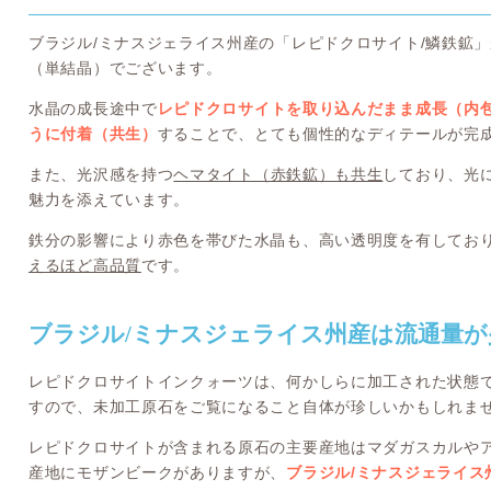
ブラジル/ミナスジェライス州産の「レピドクロサイト/鱗鉄鉱
（単結晶）でございます。
水晶の成長途中で
レピドクロサイトを取り込んだまま成長（内
うに付着（共生）
することで、とても個性的なディテールが完
また、光沢感を持つ
ヘマタイト（赤鉄鉱）も共生
しており、光
魅力を添えています。
鉄分の影響により赤色を帯びた水晶も、高い透明度を有してお
えるほど高品質
です。
ブラジル/ミナスジェライス州産は流通量が
レピドクロサイトインクォーツは、何かしらに加工された状態
すので、未加工原石をご覧になること自体が珍しいかもしれま
レピドクロサイトが含まれる原石の主要産地はマダガスカルや
産地にモザンビークがありますが、
ブラジル/ミナスジェライ