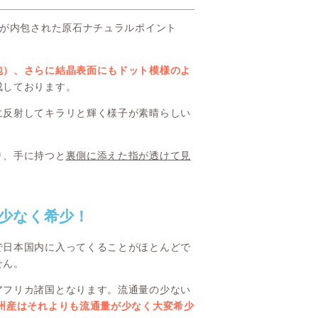
」が内包された原石ナチュラルポイント
包）、さらに結晶表面にもドット模様のよ
成しております。
に反射してキラリと輝く様子が素晴らしい
り、手に持つと
裏側に添えた指が透けて見
少なく希少！
で日本国内に入ってくることがほとんどで
せん。
アフリカ諸国となります。流通量の少ない
ス州産はそれよりも流通量が少なく大変希少