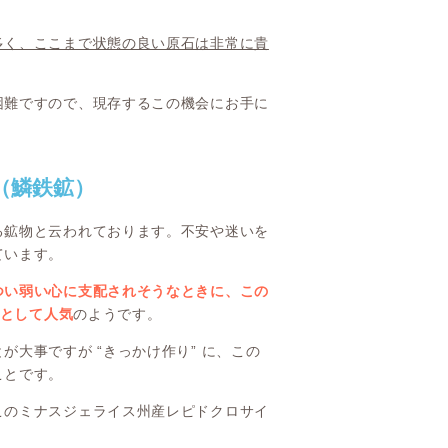
多く、ここまで状態の良い原石は非常に貴
困難ですので、現存するこの機会にお手に
（鱗鉄鉱）
る鉱物と云われております。不安や迷いを
ています。
つい弱い心に支配されそうなときに、この
 として人気
のようです。
大事ですが “きっかけ作り” に、この
ことです。
このミナスジェライス州産レピドクロサイ