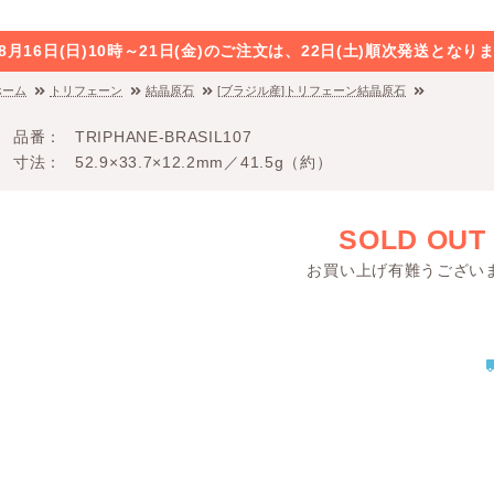
8月16日(日)10時～21日(金)のご注文は、22日(土)順次発送と
ホーム
トリフェーン
結晶原石
[ブラジル産]トリフェーン結晶原石
品番
TRIPHANE-BRASIL107
寸法
52.9×33.7×12.2mm／41.5g（約）
SOLD OUT
お買い上げ有難うござい