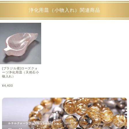
浄化用皿（小物入れ）関連商品
[ブラジル産]ローズクォ
ーツ浄化用皿（天然石小
物入れ）
¥
4,400