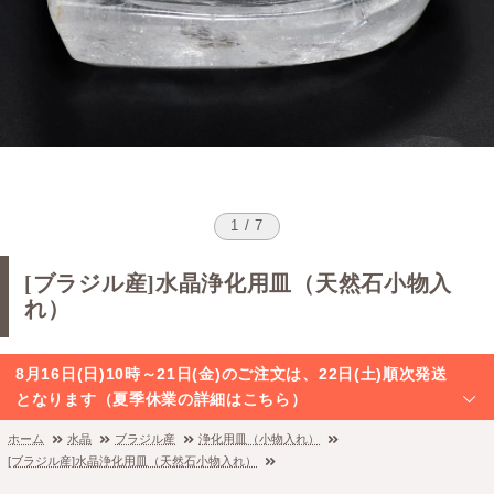
1 / 7
[ブラジル産]水晶浄化用皿（天然石小物入
れ）
8月16日(日)10時～21日(金)のご注文は、22日(土)順次発送
となります（夏季休業の詳細はこちら）
ホーム
水晶
ブラジル産
浄化用皿（小物入れ）
[ブラジル産]水晶浄化用皿（天然石小物入れ）