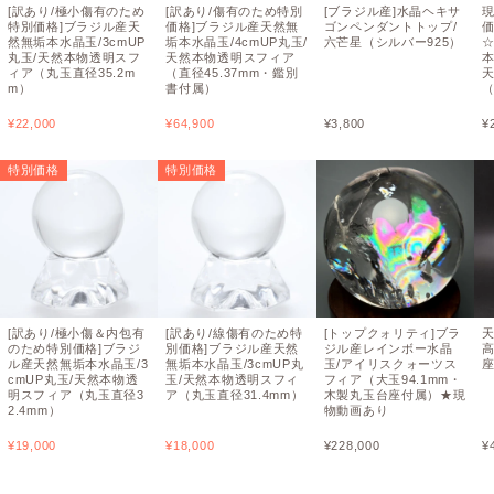
[訳あり/極小傷有のため
[訳あり/傷有のため特別
[ブラジル産]水晶ヘキサ
現
特別価格]ブラジル産天
価格]ブラジル産天然無
ゴンペンダントトップ/
然無垢本水晶玉/3cmUP
垢本水晶玉/4cmUP丸玉/
六芒星（シルバー925）
丸玉/天然本物透明スフ
天然本物透明スフィア
本
ィア（丸玉直径35.2m
（直径45.37mm・鑑別
m）
書付属）
（
¥
22,000
¥
64,900
¥
3,800
¥
特別価格
特別価格
[訳あり/極小傷＆内包有
[訳あり/線傷有のため特
[トップクォリティ]ブラ
天
のため特別価格]ブラジ
別価格]ブラジル産天然
ジル産レインボー水晶
高
ル産天然無垢本水晶玉/3
無垢本水晶玉/3cmUP丸
玉/アイリスクォーツス
cmUP丸玉/天然本物透
玉/天然本物透明スフィ
フィア（大玉94.1mm・
明スフィア（丸玉直径3
ア（丸玉直径31.4mm）
木製丸玉台座付属）★現
2.4mm）
物動画あり
¥
19,000
¥
18,000
¥
228,000
¥