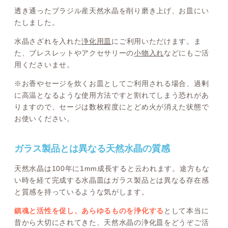
透き通ったブラジル産天然水晶を削り磨き上げ、お皿にい
たしました。
水晶さざれを入れた
浄化用皿
にご利用いただけます。ま
た、ブレスレットやアクセサリーの
小物入れ
などにもご活
用くださいませ。
※お香やセージを炊くお皿としてご利用される場合、過剰
に高温となるような使用方法ですと割れてしまう恐れがあ
りますので、セージは数枚程度にとどめ火が消えた状態で
お使いください。
ガラス製品とは異なる天然水晶の質感
天然水晶は100年に1mm成長すると云われます。途方もな
い時を経て完成する水晶皿はガラス製品とは異なる存在感
と質感を持っているような気がします。
鎮魂と活性を促し、あらゆるものを浄化する
として本当に
昔から大切にされてきた、天然水晶の浄化皿をどうぞご活