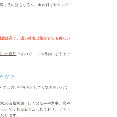
に着けるのはもちろん、重ね付けセカンド
明度は高く、濃い発色と艶がとても美しい
慮した良品
ですので、この機会にどうぞご
ネット
くとても強い守護石として人気の高いパワ
就職の合格祈願、日々の仕事や家事、恋や
を与えてくれる石
と云われており、ファッ
れています。