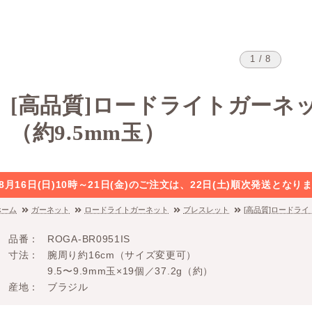
1 / 8
[高品質]ロードライトガーネ
（約9.5mm玉）
8月16日(日)10時～21日(金)のご注文は、22日(土)順次発送と
ホーム
ガーネット
ロードライトガーネット
ブレスレット
[高品質]ロードライ
品番
ROGA-BR0951IS
寸法
腕周り約16cm（サイズ変更可）
9.5〜9.9mm玉×19個／37.2g（約）
産地
ブラジル