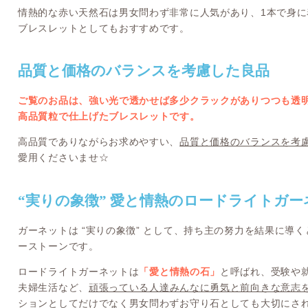
情熱的な赤い天然石は男女問わず非常に人気があり、1本で身
ブレスレットとしてもおすすめです。
品質と価格のバランスを考慮した良品
ご覧のお品は、強い光で透かせば多少クラックがありつつも透
高品質粒で仕上げたブレスレットです。
高品質でありながらお求めやすい、
品質と価格のバランスを考
愛用くださいませ☆
“実りの象徴” 愛と情熱のロードライトガー
ガーネットは “実りの象徴” として、持ち主の努力を結果に導
ーストーンです。
ロードライトガーネットは
「愛と情熱の石」
と呼ばれ、受験や
夫婦生活など、
頑張っている人達みんなに勇気と前向きな意志
ションとしてだけでなく男女問わずお守り石としても大切にさ