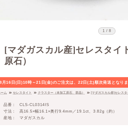
1 / 8
[マダガスカル産]セレスタイ
原石）
8月16日(日)10時～21日(金)のご注文は、22日(土)順次発送と
ホーム
セレスタイト
クラスター（未加工原石、群晶）
[マダガスカル産]セレス
品番
CLS-CL0314IS
寸法
高16.5×幅16.1×奥行9.4mm／19.1ct、3.82g（約）
産地
マダガスカル