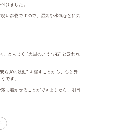
い付けました。
に弱い鉱物ですので、湿気や水気などに気
ィス」と同じく “天国のような石” と云われ
安らぎの波動” を宿すことから、心と身
ようです。
心落ち着かせることができましたら、明日