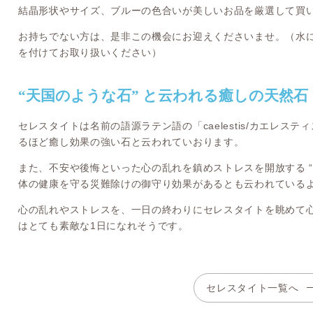
結晶形状やサイズ、ブルーの色合いが美しいお品を厳選して買
お持ちでない方は、是非この機会にお迎えくださいませ。（水
を付けてお取り扱いください）
“天国のような石” と云われる癒しの天然石
セレスタイトは名前の語源ラテン語の「caelestis/カエレステ
るほど癒し効果の強い石と云われていおります。
また、不安や後悔といった心の乱れを鎮めストレスを開放する “
体の健康を守る災難除けの御守り効果があるとも云われている
心の乱れやストレスを、一日の終わりにセレスタイトを眺めて
はとても素敵な1日になれそうです。
セレスタイト一覧へ