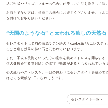
結晶形状やサイズ、ブルーの色合いが美しいお品を厳選して買
お持ちでない方は、是非この機会にお迎えくださいませ。（水
を付けてお取り扱いください）
“天国のような石” と云われる癒しの天然石
セレスタイトは名前の語源ラテン語の「caelestis/カエレステ
るほど癒し効果の強い石と云われていおります。
また、不安や後悔といった心の乱れを鎮めストレスを開放する “
体の健康を守る災難除けの御守り効果があるとも云われている
心の乱れやストレスを、一日の終わりにセレスタイトを眺めて
はとても素敵な1日になれそうです。
セレスタイト一覧へ