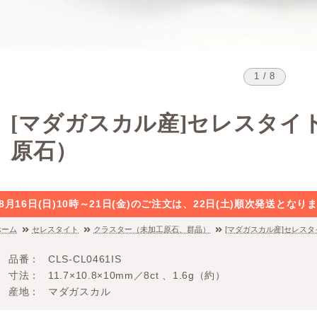
1 / 8
[マダガスカル産]セレスタイ
原石）
8月16日(日)10時～21日(金)のご注文は、22日(土)順次発送と
ホーム
セレスタイト
クラスター（未加工原石、群晶）
[マダガスカル産]セレス
品番
CLS-CL0461IS
寸法
11.7×10.8×10mm／8ct 、1.6g（約）
産地
マダガスカル