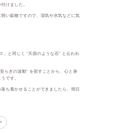
い付けました。
に弱い鉱物ですので、湿気や水気などに気
ィス」と同じく “天国のような石” と云われ
安らぎの波動” を宿すことから、心と身
ようです。
心落ち着かせることができましたら、明日