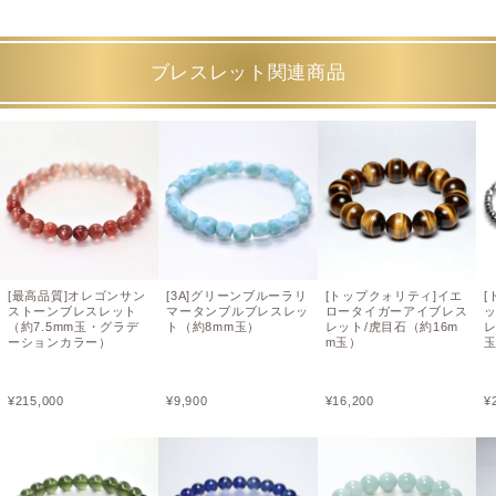
ブレスレット関連商品
[最高品質]オレゴンサン
[3A]グリーンブルーラリ
[トップクォリティ]イエ
[
ストーンブレスレット
マータンブルブレスレッ
ロータイガーアイブレス
（約7.5mm玉・グラデ
ト（約8mm玉）
レット/虎目石（約16m
レ
ーションカラー）
m玉）
玉
¥
215,000
¥
9,900
¥
16,200
¥