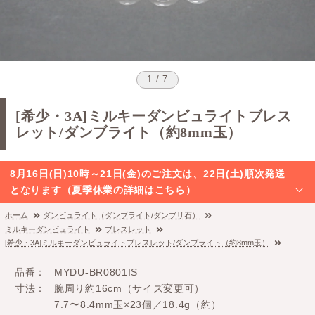
1 / 7
[希少・3A]ミルキーダンビュライトブレス
レット/ダンブライト（約8mm玉）
8月16日(日)10時～21日(金)のご注文は、22日(土)順次発送
となります（夏季休業の詳細はこちら）
ホーム
ダンビュライト（ダンブライト/ダンブリ石）
ミルキーダンビュライト
ブレスレット
[希少・3A]ミルキーダンビュライトブレスレット/ダンブライト（約8mm玉）
品番
MYDU-BR0801IS
寸法
腕周り約16cm（サイズ変更可）
7.7〜8.4mm玉×23個／18.4g（約）