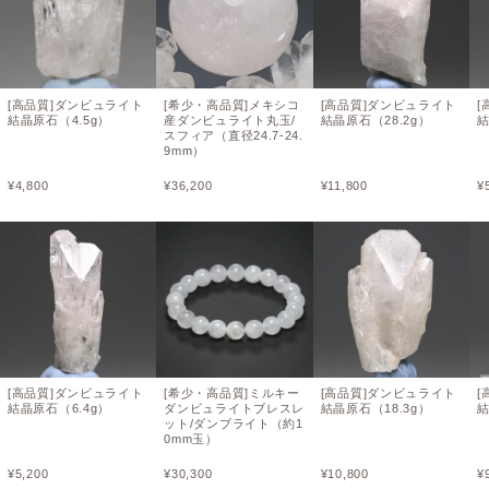
[高品質]ダンビュライト
[希少・高品質]メキシコ
[高品質]ダンビュライト
[
結晶原石（4.5g）
産ダンビュライト丸玉/
結晶原石（28.2g）
結
スフィア（直径24.7-24.
9mm）
¥
4,800
¥
36,200
¥
11,800
¥
[高品質]ダンビュライト
[希少・高品質]ミルキー
[高品質]ダンビュライト
[
結晶原石（6.4g）
ダンビュライトブレスレ
結晶原石（18.3g）
結
ット/ダンブライト（約1
0mm玉）
¥
5,200
¥
30,300
¥
10,800
¥